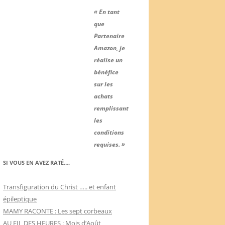
« En tant
que
Partenaire
Amazon, je
réalise un
bénéfice
sur les
achats
remplissant
les
conditions
requises. »
SI VOUS EN AVEZ RATÉ….
Transfiguration du Christ ….. et enfant
épileptique
MAMY RACONTE : Les sept corbeaux
AU FIL DES HEURES : Mois d’Août