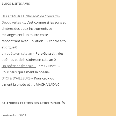
BLOGS & SITES AMIS
DUO CANTICEL "Ballade" de Concerts-
Découvertes
«… c’est comme si les sons et
timbres des deux instruments se
mélangeaient l’un l’autre en se
rencontrant avec jubilation… » contre alto
et orgue 0
un poète en catalan –
Pere Guisset… des
poèmes et de histoires en catalan 0
Un poète en français –
Pere Guisset…..
Pour ceux qui aiment la poèsie 0
D'ICI & D'AILLEURS –
Pour ceux qui
aiment la photo et ….. MACHANADA 0
CALENDRIER ET TITRES DES ARTICLES PUBLIÉS
septembre 2023