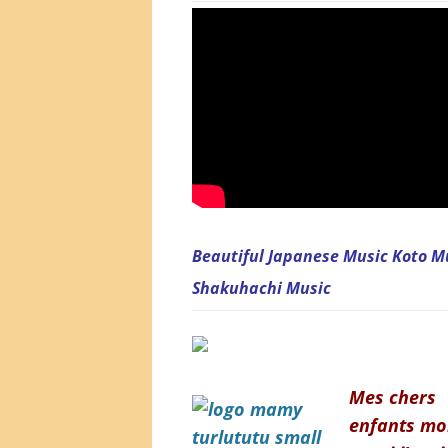
Beautiful Japanese Music Koto M
Shakuhachi Music
Mes chers
enfants mo