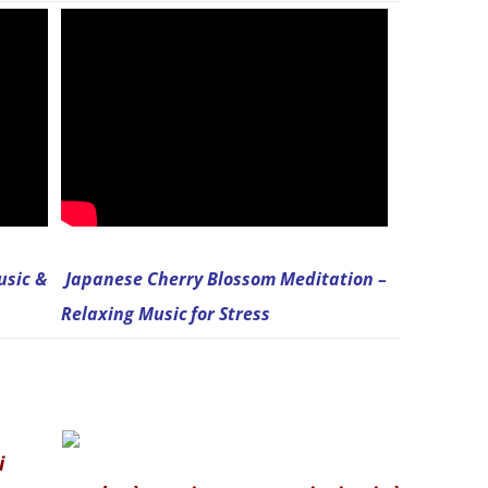
usic &
Japanese Cherry Blossom Meditation –
Relaxing Music
for Stress
i