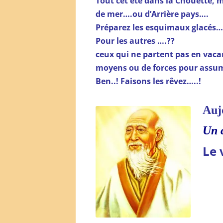
Tout cet été dans la Chouette,
de mer….ou d’Arrière pays….
Préparez les esquimaux glacés…
Pour les autres ….??
ceux qui ne partent pas en vaca
moyens ou de forces pour assum
Ben..! Faisons les rêvez…..!
Auj
Un c
Le 