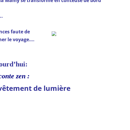
 ma Mamy se transforme en conteuse de bord
..
nces faute de
er le voyage….
ourd’hui:
onte zen :
vêtement de lumière