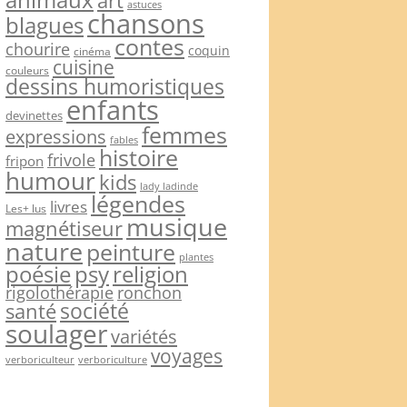
art
astuces
chansons
blagues
contes
chourire
coquin
cinéma
cuisine
couleurs
dessins humoristiques
enfants
devinettes
femmes
expressions
fables
histoire
frivole
fripon
humour
kids
lady ladinde
légendes
livres
Les+ lus
musique
magnétiseur
nature
peinture
plantes
psy
religion
poésie
rigolothérapie
ronchon
société
santé
soulager
variétés
voyages
verboriculteur
verboriculture