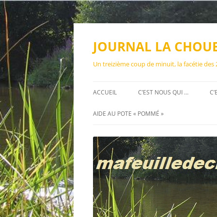
Aller
au
contenu
JOURNAL LA CHOU
Un treizième coup de minuit, la facétie des
ACCUEIL
C’EST NOUS QUI …
C’
AIDE AU POTE « POMMÉ »