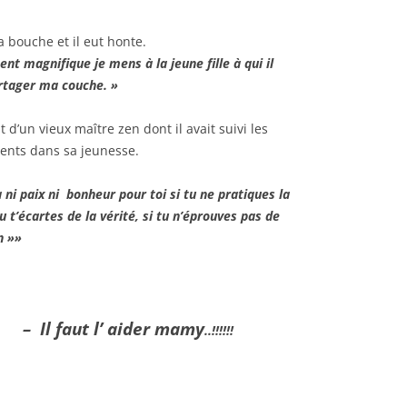
a bouche et il eut honte.
ent magnifique je mens à la jeune fille à qui il
artager ma couche. »
nt d’un vieux maître zen dont il avait suivi les
nts dans sa jeunesse.
ra ni paix ni bonheur pour toi si tu ne pratiques la
tu t’écartes de la vérité, si tu n’éprouves pas de
n »»
– Il faut l’ aider mamy
..!!!!!!