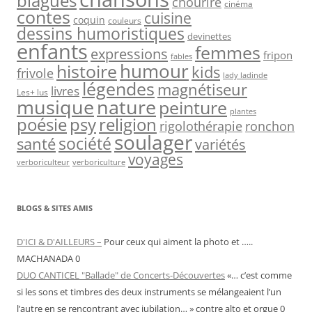
blagues
chourire
cinéma
contes
cuisine
coquin
couleurs
dessins humoristiques
devinettes
enfants
femmes
expressions
fripon
fables
humour
histoire
kids
frivole
lady ladinde
légendes
magnétiseur
livres
Les+ lus
musique
nature
peinture
plantes
psy
religion
poésie
rigolothérapie
ronchon
soulager
société
santé
variétés
voyages
verboriculteur
verboriculture
BLOGS & SITES AMIS
D'ICI & D'AILLEURS –
Pour ceux qui aiment la photo et …..
MACHANADA 0
DUO CANTICEL "Ballade" de Concerts-Découvertes
«… c’est comme
si les sons et timbres des deux instruments se mélangeaient l’un
l’autre en se rencontrant avec jubilation… » contre alto et orgue 0