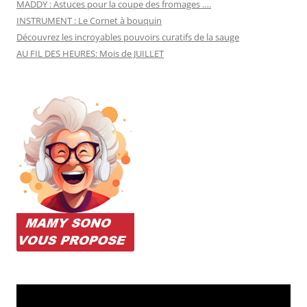
MADDY : Astuces pour la coupe des fromages ….
INSTRUMENT : Le Cornet à bouquin
Découvrez les incroyables pouvoirs curatifs de la sauge
AU FIL DES HEURES: Mois de JUILLET