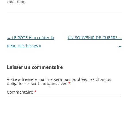
choublanc
.
Navigation
←
LE POTE H: « coûter la
UN SOUVENIR DE GUERRE….
des
peau des fesses »
→
articles
Laisser un commentaire
Votre adresse e-mail ne sera pas publiée.
Les champs
obligatoires sont indiqués avec
*
Commentaire
*