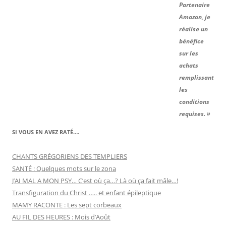
Partenaire
Amazon, je
réalise un
bénéfice
sur les
achats
remplissant
les
conditions
requises. »
SI VOUS EN AVEZ RATÉ….
CHANTS GRÉGORIENS DES TEMPLIERS
SANTÉ : Quelques mots sur le zona
J’AI MAL A MON PSY… C’est où ça…? Là où ça fait mâle…!
Transfiguration du Christ ….. et enfant épileptique
MAMY RACONTE : Les sept corbeaux
AU FIL DES HEURES : Mois d’Août