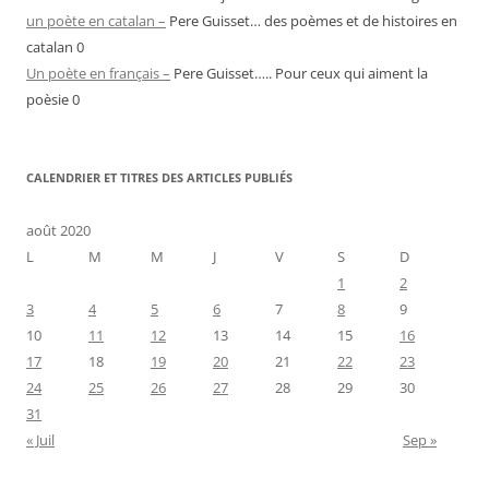
un poète en catalan –
Pere Guisset… des poèmes et de histoires en
catalan 0
Un poète en français –
Pere Guisset….. Pour ceux qui aiment la
poèsie 0
CALENDRIER ET TITRES DES ARTICLES PUBLIÉS
août 2020
L
M
M
J
V
S
D
1
2
3
4
5
6
7
8
9
10
11
12
13
14
15
16
17
18
19
20
21
22
23
24
25
26
27
28
29
30
31
« Juil
Sep »