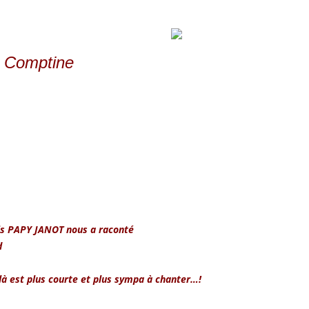
C
omptine
ois PAPY JANOT nous a raconté
ard
 là est plus courte et plus sympa à chanter…!