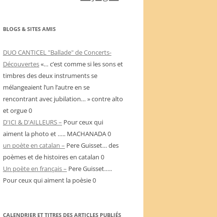
BLOGS & SITES AMIS
DUO CANTICEL "Ballade" de Concerts-
Découvertes
«… c’est comme si les sons et
timbres des deux instruments se
mélangeaient l’un l’autre en se
rencontrant avec jubilation… » contre alto
et orgue 0
D'ICI & D'AILLEURS –
Pour ceux qui
aiment la photo et ….. MACHANADA 0
un poète en catalan –
Pere Guisset… des
poèmes et de histoires en catalan 0
Un poète en français –
Pere Guisset…..
Pour ceux qui aiment la poèsie 0
CALENDRIER ET TITRES DES ARTICLES PUBLIÉS