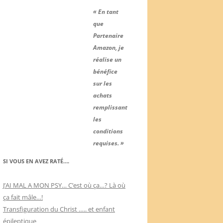
« En tant
que
Partenaire
Amazon, je
réalise un
bénéfice
sur les
achats
remplissant
les
conditions
requises. »
SI VOUS EN AVEZ RATÉ….
J’AI MAL A MON PSY… C’est où ça…? Là où
ça fait mâle…!
Transfiguration du Christ ….. et enfant
épileptique