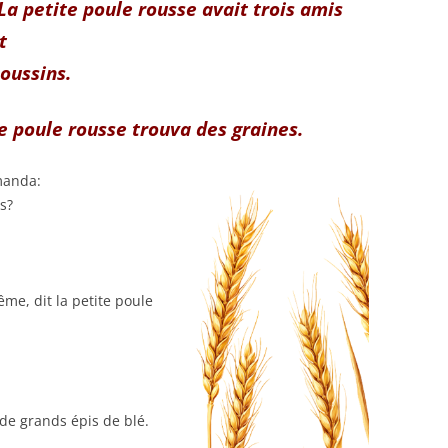
La petite poule rousse avait trois amis
t
poussins.
te poule rousse trouva des graines.
emanda:
s?
ême, dit la petite poule
 de grands épis de blé.