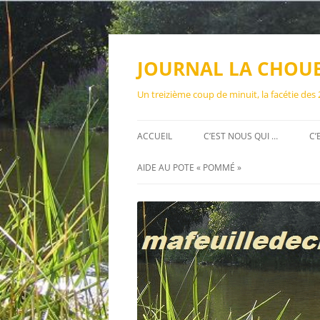
Aller
au
contenu
JOURNAL LA CHOU
Un treizième coup de minuit, la facétie des
ACCUEIL
C’EST NOUS QUI …
C’
AIDE AU POTE « POMMÉ »