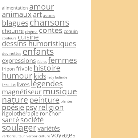
amour
alimentation
animaux
art
astuces
chansons
blagues
contes
chourire
coquin
cinéma
cuisine
couleurs
dessins humoristiques
enfants
devinettes
femmes
expressions
fables
histoire
frivole
fripon
humour
kids
lady ladinde
légendes
livres
Les+ lus
musique
magnétiseur
nature
peinture
plantes
psy
religion
poésie
rigolothérapie
ronchon
société
santé
soulager
variétés
voyages
verboriculteur
verboriculture