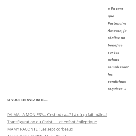
« En tant
que
Partenaire
Amazon, je
réalise un
bénéfice
sur les
achats
remplissant
les
conditions
requises. »
SI VOUS EN AVEZ RATÉ….
J’AI MAL A MON PSY… C’est où ça…? Là où ça fait mâle…!
Transfiguration du Christ ….. et enfant épileptique
MAMY RACONTE : Les sept corbeaux