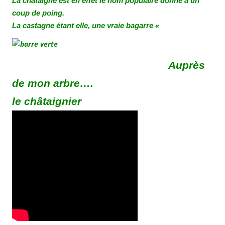
La châtaigne est en effet le nom populaire donné à un
coup de poing.
«
La castagne étant elle, une vraie bagarre
Auprès
de mon arbre….
le châtaignier