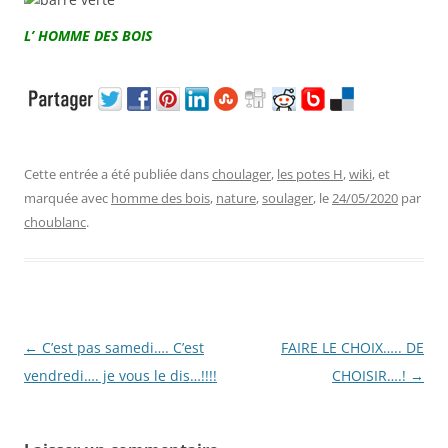
L’ HOMME DES BOIS
Cette entrée a été publiée dans
choulager
,
les potes H
,
wiki
, et
marquée avec
homme des bois
,
nature
,
soulager
, le
24/05/2020
par
choublanc
.
Navigation
←
C’est pas samedi…. C’est
FAIRE LE CHOIX….. DE
des
vendredi…. je vous le dis…!!!!
CHOISIR….!
→
articles