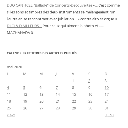
DUO CANTICEL "Ballade" de Concerts-Découvertes
«… c’est comme
si les sons et timbres des deux instruments se mélangeaient l’un
l’autre en se rencontrant avec jubilation… » contre alto et orgue 0
D'ICI & D'AILLEURS –
Pour ceux qui aiment la photo et …..
MACHANADA 0
CALENDRIER ET TITRES DES ARTICLES PUBLIÉS
mai 2020
L
M
M
J
V
S
D
1
2
3
4
5
6
7
8
9
10
11
12
13
14
15
16
17
18
19
20
21
22
23
24
25
26
27
28
29
30
31
« Avr
Juin »