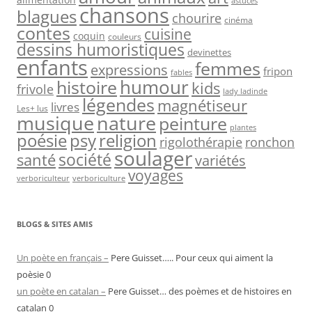
astuces
chansons
blagues
chourire
cinéma
contes
cuisine
coquin
couleurs
dessins humoristiques
devinettes
enfants
femmes
expressions
fripon
fables
humour
histoire
kids
frivole
lady ladinde
légendes
magnétiseur
livres
Les+ lus
nature
musique
peinture
plantes
psy
religion
poésie
rigolothérapie
ronchon
soulager
société
santé
variétés
voyages
verboriculteur
verboriculture
BLOGS & SITES AMIS
Un poète en français –
Pere Guisset….. Pour ceux qui aiment la
poèsie 0
un poète en catalan –
Pere Guisset… des poèmes et de histoires en
catalan 0