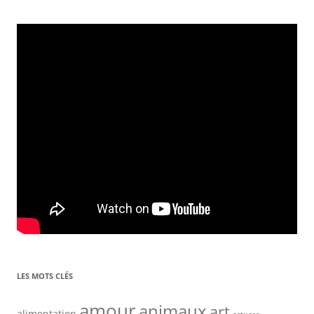
LES MOTS CLÉS
amour
animaux
art
alimentation