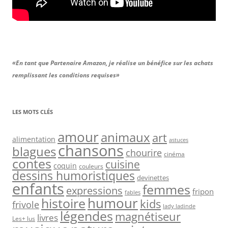
«En tant que Partenaire Amazon, je réalise un bénéfice sur les achats
remplissant les conditions requises»
LES MOTS CLÉS
amour
animaux
art
alimentation
astuces
chansons
blagues
chourire
cinéma
contes
cuisine
coquin
couleurs
dessins humoristiques
devinettes
enfants
femmes
expressions
fripon
fables
humour
histoire
kids
frivole
lady ladinde
légendes
magnétiseur
livres
Les+ lus