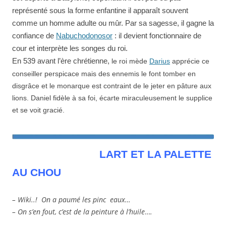
représenté sous la forme enfantine il apparaît souvent
comme un homme adulte ou mûr. Par sa sagesse, il gagne la
confiance de
Nabuchodonosor
: il devient fonctionnaire de
cour et interprète les songes du roi.
En 539 avant l’ère chrétienne,
le roi mède
Darius
apprécie ce
conseiller perspicace mais des ennemis le font tomber en
disgrâce et le monarque est contraint de le jeter en pâture aux
lions. Daniel fidèle à sa foi, écarte miraculeusement le supplice
et se voit gracié.
LART ET LA PALETTE
AU CHOU
– Wiki..! On a paumé les pinc eaux…
– On s’en fout, c’est de la peinture à l’huile
…
.