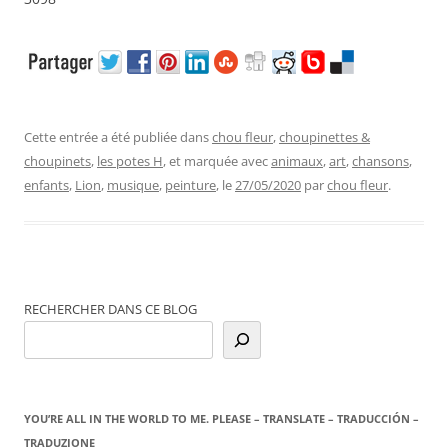
Cette entrée a été publiée dans
chou fleur
,
choupinettes &
choupinets
,
les potes H
, et marquée avec
animaux
,
art
,
chansons
,
enfants
,
Lion
,
musique
,
peinture
, le
27/05/2020
par
chou fleur
.
RECHERCHER DANS CE BLOG
YOU’RE ALL IN THE WORLD TO ME. PLEASE – TRANSLATE – TRADUCCIÓN –
TRADUZIONE