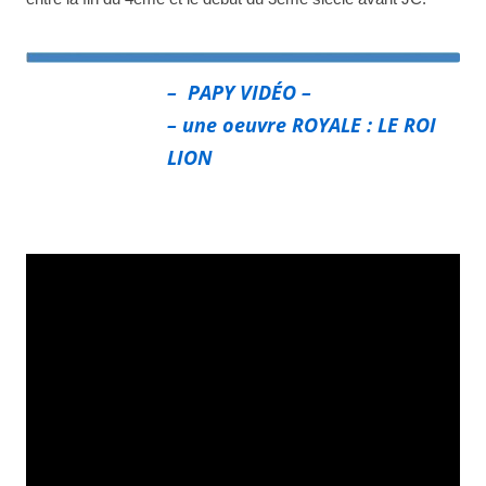
– PAPY VIDÉO –
– une oeuvre ROYALE : LE ROI
LION