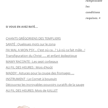
remplissant
les
conditions
requises. »
SI VOUS EN AVEZ RATÉ….
CHANTS GRÉGORIENS DES TEMPLIERS
SANTÉ : Quelques mots sur le zona
J’AI MAL A MON PSY… C’est où ça…? Là où ça fait mâle…!
Transfiguration du Christ ….. et enfant épileptique
MAMY RACONTE : Les sept corbeaux
AU FIL DES HEURES : Mois d’Août
MADDY : Astuces pour la coupe des fromages ….
INSTRUMENT : Le Cornet à bouquin
Découvrez les incroyables pouvoirs curatifs de la sauge
AU FIL DES HEURES: Mois de JUILLET