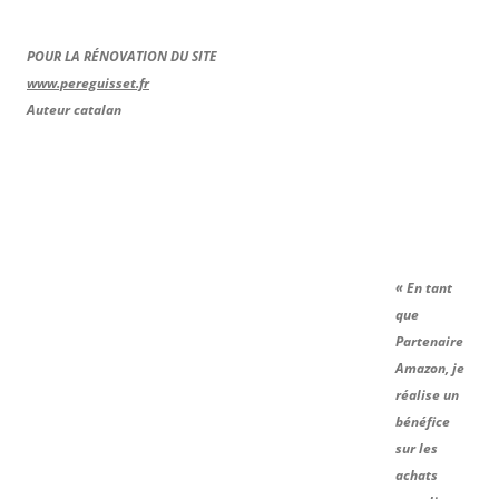
POUR LA RÉNOVATION DU SITE
www.pereguisset.fr
Auteur catalan
« En tant
que
Partenaire
Amazon, je
réalise un
bénéfice
sur les
achats