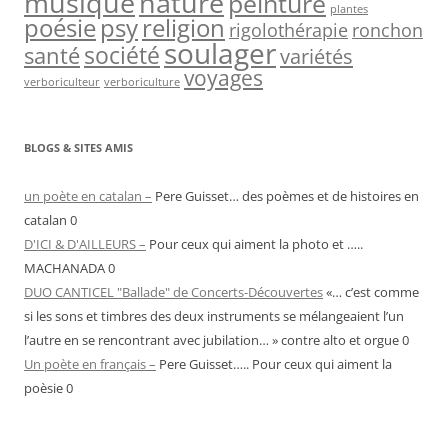
musique
nature
peinture
plantes
psy
religion
poésie
rigolothérapie
ronchon
soulager
société
santé
variétés
voyages
verboriculteur
verboriculture
BLOGS & SITES AMIS
un poète en catalan –
Pere Guisset… des poèmes et de histoires en
catalan 0
D'ICI & D'AILLEURS –
Pour ceux qui aiment la photo et …..
MACHANADA 0
DUO CANTICEL "Ballade" de Concerts-Découvertes
«… c’est comme
si les sons et timbres des deux instruments se mélangeaient l’un
l’autre en se rencontrant avec jubilation… » contre alto et orgue 0
Un poète en français –
Pere Guisset….. Pour ceux qui aiment la
poèsie 0