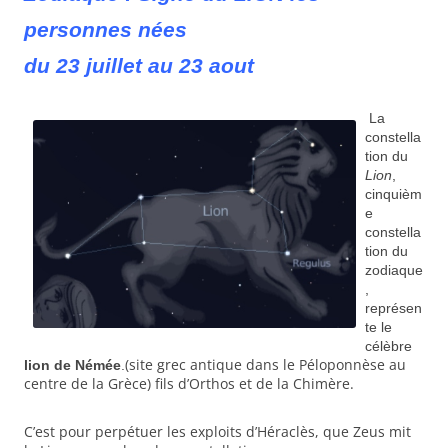
personnes nées
du 23 juillet au 23 aout
La
constella
tion du
Lion
,
cinquièm
e
constella
tion du
zodiaque
,
représen
te le
célèbre
(site grec antique dans le Péloponnèse au
lion de Némée
.
centre de la Grèce) fils d’Orthos et de la Chimère.
C’est pour perpétuer les exploits d’Héraclès, que Zeus mit