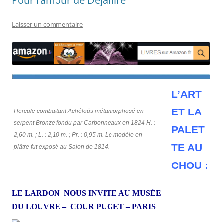
Pour l’amour de Déjanire
Laisser un commentaire
L’ART
ET LA
Hercule combattant Achéloüs métamorphosé en
serpent Bronze fondu par Carbonneaux en 1824 H. :
PALET
2,60 m. ; L. : 2,10 m. ; Pr. : 0,95 m. Le modèle en
TE AU
plâtre fut exposé au Salon de 1814.
CHOU :
LE LARDON NOUS INVITE AU MUSÉE
DU LOUVRE – COUR PUGET –
PARIS