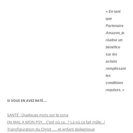
« En tant
que
Partenaire
Amazon, je
réalise un
bénéfice
sur les
achats
remplissant
les
conditions
requises. »
SI VOUS EN AVEZ RATÉ….
SANTÉ : Quelques mots sur le zona
J’AI MAL A MON PSY… C’est où ça…? Là où ça fait mâle…!
Transfiguration du Christ ….. et enfant épileptique