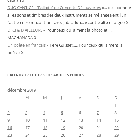
catalan 0
DUO CANTICEL "Ballade" de Concerts-Découvertes
«… c’est comme
si les sons et timbres des deux instruments se mélangeaient l’un
l’autre en se rencontrant avec jubilation… » contre alto et orgue 0
D'ICI & D'AILLEURS –
Pour ceux qui aiment la photo et …..
MACHANADA 0
Un poète en français –
Pere Guisset….. Pour ceux qui aiment la
poèsie 0
CALENDRIER ET TITRES DES ARTICLES PUBLIÉS
décembre 2019
L
M
M
J
V
S
D
1
2
3
4
5
6
7
8
9
10
11
12
13
14
15
16
17
18
19
20
21
22
23
24
25
26
27
28
29