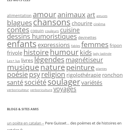
amour
animaux
art
alimentation
astuces
chansons
blagues
chourire
cinéma
contes
cuisine
coquin
couleurs
dessins humoristiques
devinettes
enfants
femmes
expressions
fripon
fables
humour
histoire
kids
frivole
lady ladinde
légendes
magnétiseur
livres
Les+ lus
nature
musique
peinture
plantes
psy
religion
poésie
rigolothérapie
ronchon
soulager
société
santé
variétés
voyages
verboriculteur
verboriculture
BLOGS & SITES AMIS
un poète en catalan –
Pere Guisset… des poèmes et de histoires en