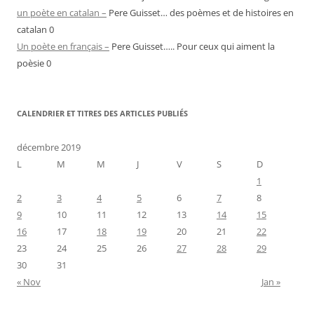
un poète en catalan –
Pere Guisset… des poèmes et de histoires en
catalan 0
Un poète en français –
Pere Guisset….. Pour ceux qui aiment la
poèsie 0
CALENDRIER ET TITRES DES ARTICLES PUBLIÉS
décembre 2019
L
M
M
J
V
S
D
1
2
3
4
5
6
7
8
9
10
11
12
13
14
15
16
17
18
19
20
21
22
23
24
25
26
27
28
29
30
31
« Nov
Jan »