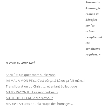
Partenaire
Amazon, je
réalise un
bénéfice
sur les
achats
remplissant
les
conditions
requises. »
SI VOUS EN AVEZ RATÉ….
SANTÉ : Quelques mots sur le zona
J’AI MAL A MON PSY… C’est où ça…? Là où ça fait mâle…!
Transfiguration du Christ ….. et enfant épileptique
MAMY RACONTE : Les sept corbeaux
AU FIL DES HEURES : Mois d’Août
MADDY : Astuces pour la coupe des fromages ….