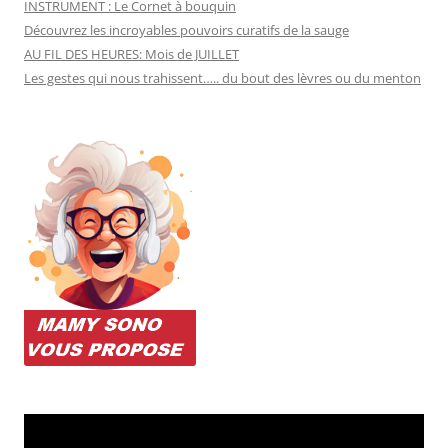
INSTRUMENT : Le Cornet à bouquin
Découvrez les incroyables pouvoirs curatifs de la sauge
AU FIL DES HEURES: Mois de JUILLET
Les gestes qui nous trahissent….. du bout des lèvres ou du menton