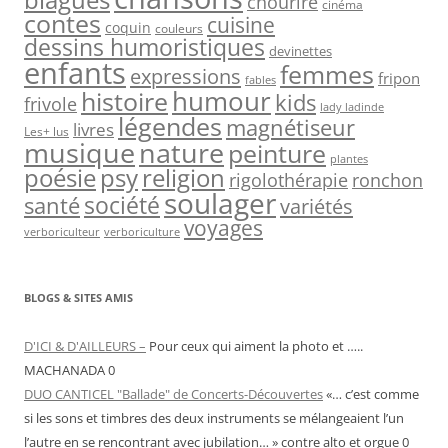
blagues
chourire
cinéma
contes
cuisine
coquin
couleurs
dessins humoristiques
devinettes
enfants
femmes
expressions
fripon
fables
humour
histoire
kids
frivole
lady ladinde
légendes
magnétiseur
livres
Les+ lus
nature
musique
peinture
plantes
psy
religion
poésie
rigolothérapie
ronchon
soulager
société
santé
variétés
voyages
verboriculteur
verboriculture
BLOGS & SITES AMIS
D'ICI & D'AILLEURS –
Pour ceux qui aiment la photo et …..
MACHANADA 0
DUO CANTICEL "Ballade" de Concerts-Découvertes
«… c’est comme
si les sons et timbres des deux instruments se mélangeaient l’un
l’autre en se rencontrant avec jubilation… » contre alto et orgue 0