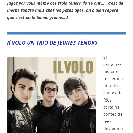
Jugez par vous même ces trois ténors de 15 ans….. c’est de
lherbe tendre mais chez les potes âgés, on a bien repéré
que c’est de la bonne graine….!
Il VOLO UN TRIO DE JEUNES TÉNORS
Si
certaines
histoires
ressemble
nt à des
contes de
fées,
certains
contes de
fées
deviennent