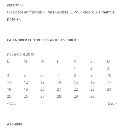
catalan 0
Un poète en français –
Pere Guisset….. Pour ceux qui aiment la
poèsie 0
CALENDRIER ET TITRES DES ARTICLES PUBLIÉS
novembre 2019
L
M
M
J
V
S
D
1
2
3
4
5
6
7
8
9
10
11
12
13
14
15
16
17
18
19
20
21
22
23
24
25
26
27
28
29
30
« Oct
Déc »
ARCHIVES