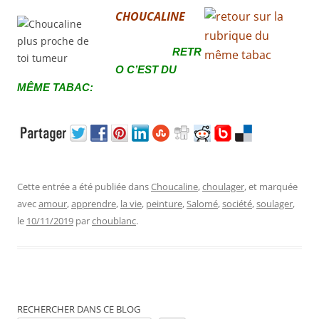
CHOUCALINE
RETR
O C’EST DU
MÊME TABAC:
Cette entrée a été publiée dans
Choucaline
,
choulager
, et marquée
avec
amour
,
apprendre
,
la vie
,
peinture
,
Salomé
,
société
,
soulager
,
le
10/11/2019
par
choublanc
.
RECHERCHER DANS CE BLOG