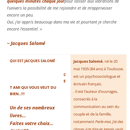
quelques minutes chaque jour
pour laisser aux vibrations de
l’univers la possibilité de me rejoindre et de m’apprivoiser
encore un peu.
Oui, j’ai appris beaucoup dans ma vie et pourtant je cherche
encore l’essentiel. »
~ Jacques
Salomé
QUI EST JACQUES SALOMÉ
Jacques Salomé
, né le
20
mai 1935
(84 ans)
à Toulouse,
C
est un psychosociologue et
E
écrivain français.
T AMI QUI VOUS VEUT DU
. Il est l’auteur d’ouvrages,
BIEN..!!!
consacrés à la
communication au sein du
Un de ses nombreux
couple et de la famille,
livres…
notamment
Parle-moi, j’ai des
Faites votre choix…
choses à te dire
et
Jamais seuls