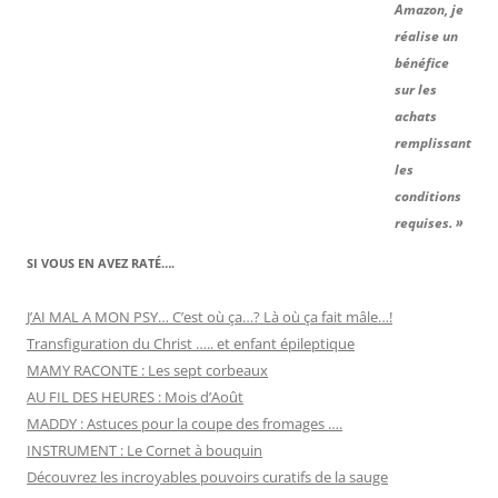
Amazon, je
réalise un
bénéfice
sur les
achats
remplissant
les
conditions
requises. »
SI VOUS EN AVEZ RATÉ….
J’AI MAL A MON PSY… C’est où ça…? Là où ça fait mâle…!
Transfiguration du Christ ….. et enfant épileptique
MAMY RACONTE : Les sept corbeaux
AU FIL DES HEURES : Mois d’Août
MADDY : Astuces pour la coupe des fromages ….
INSTRUMENT : Le Cornet à bouquin
Découvrez les incroyables pouvoirs curatifs de la sauge