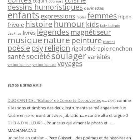
cuisine
coquin
couleurs
dessins humoristiques
devinettes
enfants
femmes
expressions
fripon
fables
humour
histoire
kids
frivole
lady ladinde
légendes
magnétiseur
livres
Les+ lus
nature
musique
peinture
plantes
psy
religion
poésie
rigolothérapie
ronchon
soulager
société
santé
variétés
voyages
verboriculteur
verboriculture
BLOGS & SITES AMIS
DUO CANTICEL "Ballade" de Concerts-Découvertes
«… c’est comme
si les sons et timbres des deux instruments se mélangeaient l’un
l’autre en se rencontrant avec jubilation… » contre alto et orgue 0
D'ICI & D'AILLEURS –
Pour ceux qui aiment la photo et …..
MACHANADA 0
un poète en catalan –
Pere Guisset… des poèmes et de histoires en