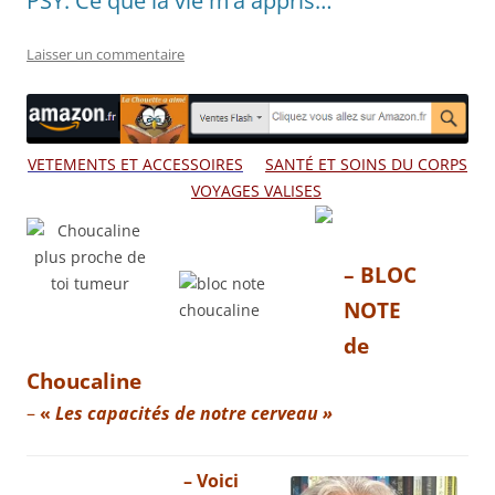
PSY: Ce que la vie m’a appris…
Laisser un commentaire
VETEMENTS ET ACCESSOIRES
SANTÉ ET SOINS DU CORPS
VOYAGES VALISES
– BLOC
NOTE
de
Choucaline
–
«
Les capacités de notre cerveau »
– V
oici