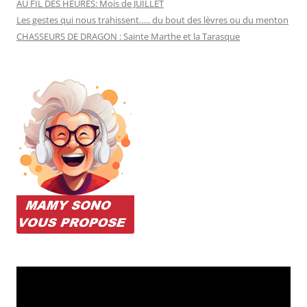
AU FIL DES HEURES: Mois de JUILLET
Les gestes qui nous trahissent….. du bout des lèvres ou du menton
CHASSEURS DE DRAGON : Sainte Marthe et la Tarasque