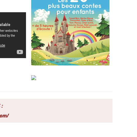
 :
com/