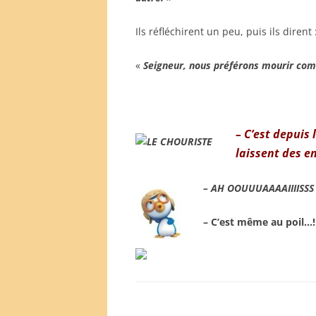
Ils réfléchirent un peu, puis ils dirent 
«
Seigneur, nous préférons mourir comm
– C’est depuis 
laissent des e
– AH OOUUUAAAAIIIISSS C
– C’est même au poil…!