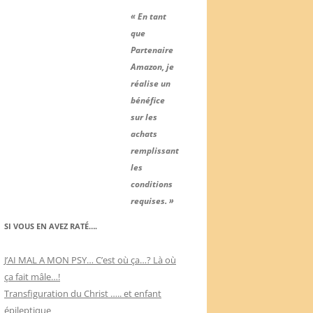
« En tant
que
Partenaire
Amazon, je
réalise un
bénéfice
sur les
achats
remplissant
les
conditions
requises. »
SI VOUS EN AVEZ RATÉ….
J’AI MAL A MON PSY… C’est où ça…? Là où
ça fait mâle…!
Transfiguration du Christ ….. et enfant
épileptique