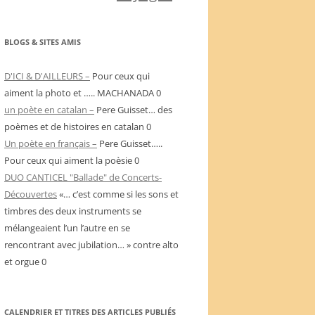
BLOGS & SITES AMIS
D'ICI & D'AILLEURS –
Pour ceux qui
aiment la photo et ….. MACHANADA 0
un poète en catalan –
Pere Guisset… des
poèmes et de histoires en catalan 0
Un poète en français –
Pere Guisset…..
Pour ceux qui aiment la poèsie 0
DUO CANTICEL "Ballade" de Concerts-
Découvertes
«… c’est comme si les sons et
timbres des deux instruments se
mélangeaient l’un l’autre en se
rencontrant avec jubilation… » contre alto
et orgue 0
CALENDRIER ET TITRES DES ARTICLES PUBLIÉS