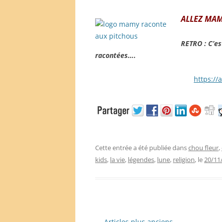
ALLEZ MA
RETRO : C’es
racontées….
https:/
Cette entrée a été publiée dans
chou fleur
,
kids
,
la vie
,
légendes
,
lune
,
religion
, le
20/11
Navigation
←
Articles plus anciens