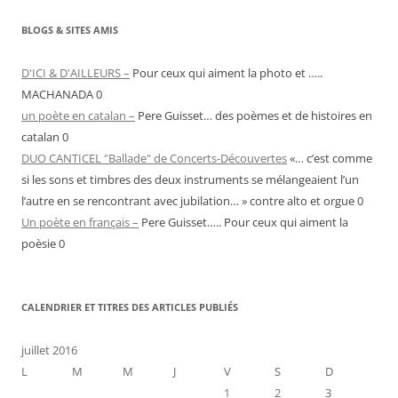
BLOGS & SITES AMIS
D'ICI & D'AILLEURS –
Pour ceux qui aiment la photo et …..
MACHANADA 0
un poète en catalan –
Pere Guisset… des poèmes et de histoires en
catalan 0
DUO CANTICEL "Ballade" de Concerts-Découvertes
«… c’est comme
si les sons et timbres des deux instruments se mélangeaient l’un
l’autre en se rencontrant avec jubilation… » contre alto et orgue 0
Un poète en français –
Pere Guisset….. Pour ceux qui aiment la
poèsie 0
CALENDRIER ET TITRES DES ARTICLES PUBLIÉS
juillet 2016
L
M
M
J
V
S
D
1
2
3