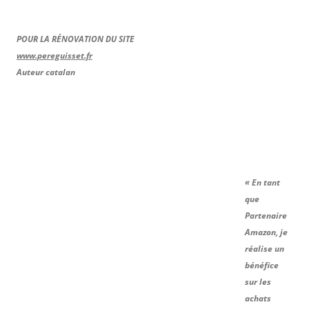
POUR LA RÉNOVATION DU SITE
www.pereguisset.fr
Auteur catalan
« En tant
que
Partenaire
Amazon, je
réalise un
bénéfice
sur les
achats