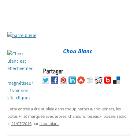
Chou Blanc
Cette entrée a été publiée dans
choupinettes & choupinets
,
les
potes H
, et marquée avec
arbres
,
chansons
,
oiseaux
,
poésie
,
radio
,
le
21/07/2016
par
chou blanc
.