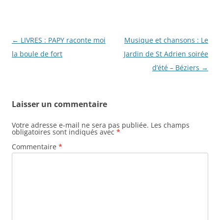
Navigation
←
LIVRES : PAPY raconte moi
Musique et chansons : Le
des
la boule de fort
Jardin de St Adrien soirée
articles
d’été – Béziers
→
Laisser un commentaire
Votre adresse e-mail ne sera pas publiée.
Les champs
obligatoires sont indiqués avec
*
Commentaire
*