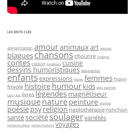
LES MOTS CLÉS
amour
animaux
art
alimentation
astuces
chansons
blagues
chourire
cinéma
contes
cuisine
coquin
couleurs
dessins humoristiques
devinettes
enfants
femmes
expressions
fripon
fables
humour
histoire
kids
frivole
lady ladinde
légendes
magnétiseur
livres
Les+ lus
nature
musique
peinture
plantes
psy
religion
poésie
rigolothérapie
ronchon
soulager
société
santé
variétés
voyages
verboriculteur
verboriculture