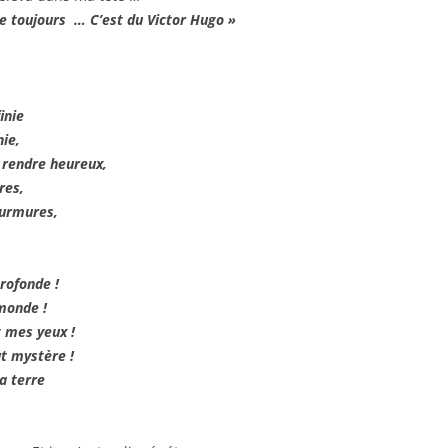
le toujours … C’est du Victor Hugo »
inie
nie,
 rendre heureux,
ures,
murmures,
rofonde !
 monde !
t mes yeux !
ut mystère !
la terre