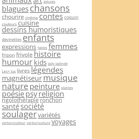
art
astuces
chansons
blagues
contes
chourire
coquin
cinéma
cuisine
couleurs
dessins humoristiques
enfants
devinettes
femmes
expressions
fables
histoire
frivole
fripon
humour
kids
lady ladinde
légendes
livres
Les+ lus
musique
magnétiseur
nature
peinture
plantes
psy
religion
poésie
rigolothérapie
ronchon
société
santé
soulager
variétés
voyages
verboriculteur
verboriculture