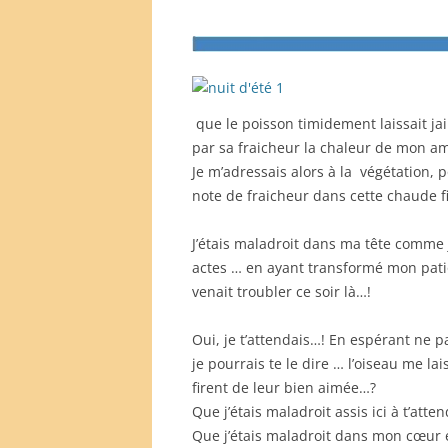
que le poisson timidement laissait jail
par sa fraicheur la chaleur de mon a
Je m’adressais alors à la végétation, 
note de fraicheur dans cette chaude f
J’étais maladroit dans ma tête comme
actes … en ayant transformé mon patio
venait troubler ce soir là…!
Oui, je t’attendais…! En espérant ne pa
je pourrais te le dire … l’oiseau me lai
firent de leur bien aimée…?
Que j’étais maladroit assis ici à t’atte
Que j’étais maladroit dans mon cœur 