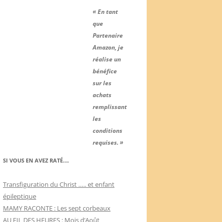
« En tant
que
Partenaire
Amazon, je
réalise un
bénéfice
sur les
achats
remplissant
les
conditions
requises. »
SI VOUS EN AVEZ RATÉ….
Transfiguration du Christ ….. et enfant
épileptique
MAMY RACONTE : Les sept corbeaux
AU FIL DES HEURES : Mois d’Août