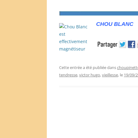
CHOU BLANC
Cette entrée a été publiée dans
choupinett
tendresse
,
victor hugo
,
vieillesse
, le
19/09/