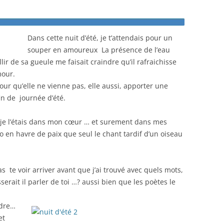
Dans cette nuit d’été, je t’attendais pour un
souper en amoureux La présence de l’eau
lir de sa gueule me faisait craindre qu’il rafraichisse
mour.
pour qu’elle ne vienne pas, elle aussi, apporter une
in de journée d’été.
 je l’étais dans mon cœur … et surement dans mes
 en havre de paix que seul le chant tardif d’un oiseau
s te voir arriver avant que j’ai trouvé avec quels mots,
sserait il parler de toi …? aussi bien que les poètes le
ndre…
et