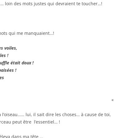
 loin des mots justes qui devraient te toucher…!
 mots qui me manquaient…!
es voiles,
les !
uffle était doux !
paisées !
es
«
à l’oiseau…… lui, il sait dire les choses… à cause de toi,
rceau peut être l’essentiel… !
’éleva dans ma tête …