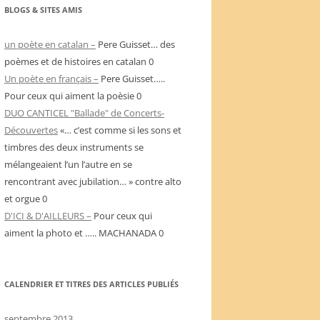
BLOGS & SITES AMIS
un poète en catalan –
Pere Guisset… des
poèmes et de histoires en catalan 0
Un poète en français –
Pere Guisset…..
Pour ceux qui aiment la poèsie 0
DUO CANTICEL "Ballade" de Concerts-
Découvertes
«… c’est comme si les sons et
timbres des deux instruments se
mélangeaient l’un l’autre en se
rencontrant avec jubilation… » contre alto
et orgue 0
D'ICI & D'AILLEURS –
Pour ceux qui
aiment la photo et ….. MACHANADA 0
CALENDRIER ET TITRES DES ARTICLES PUBLIÉS
septembre 2013