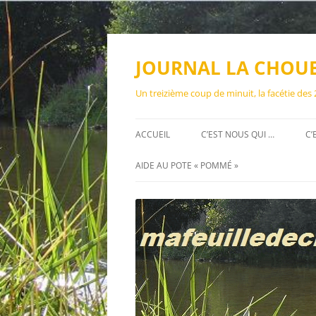
Aller
au
contenu
JOURNAL LA CHOU
Un treizième coup de minuit, la facétie des
ACCUEIL
C’EST NOUS QUI …
C’
AIDE AU POTE « POMMÉ »