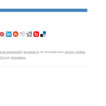
es & choupinets
,
les potes H
, et marquée avec
amour
,
poésie
,
2013
par
choublanc
.