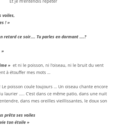
Et je m’entendis répéter
 voiles,
es ! »
 en retard ce soir…. Tu parles en dormant ….?
 »
aime »
et ni le poisson, ni l’oiseau, ni le bruit du vent
rent à étouffer mes mots …
 ! Le poisson coule toujours … Un oiseau chante encore
u laurier ….. C’est dans ce même patio, dans une nuit
d’entendre, dans mes oreilles vieillissantes, le doux son
s prêta ses voiles
 vie ton étoile »