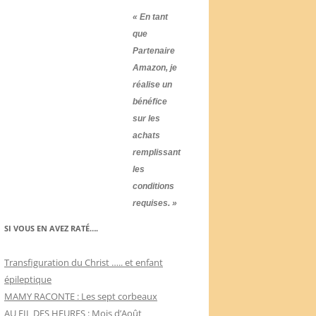
« En tant
que
Partenaire
Amazon, je
réalise un
bénéfice
sur les
achats
remplissant
les
conditions
requises. »
SI VOUS EN AVEZ RATÉ….
Transfiguration du Christ ….. et enfant
épileptique
MAMY RACONTE : Les sept corbeaux
AU FIL DES HEURES : Mois d’Août