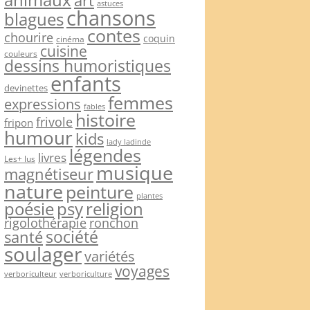
art
astuces
chansons
blagues
contes
chourire
coquin
cinéma
cuisine
couleurs
dessins humoristiques
enfants
devinettes
femmes
expressions
fables
histoire
frivole
fripon
humour
kids
lady ladinde
légendes
livres
Les+ lus
musique
magnétiseur
nature
peinture
plantes
psy
religion
poésie
rigolothérapie
ronchon
société
santé
soulager
variétés
voyages
verboriculteur
verboriculture