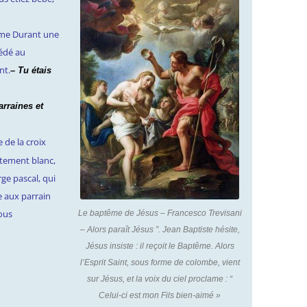
ême Durant une
cédé au
nt.
–
Tu étais
rraines et
 de la croix
êtement blanc,
ge pascal, qui
e aux parrain
vous
Le baptême de Jésus – Francesco Trevisani
– Alors paraît Jésus ”. Jean Baptiste hésite,
Jésus insiste : il reçoit le Baptême. Alors
l’Esprit Saint, sous forme de colombe, vient
sur Jésus, et la voix du ciel proclame : “
Celui-ci est mon Fils bien-aimé »