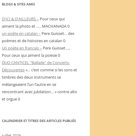
BLOGS & SITES AMIS
D'ICI & D'AILLEURS –
Pour ceux qui
aiment la photo et ….. MACHANADA 0
un poète en catalan –
Pere Guisset… des
poèmes et de histoires en catalan 0
Un poète en français –
Pere Guisset…..
Pour ceux qui aiment la poèsie 0
DUO CANTICEL "Ballade" de Concerts-
Découvertes
«… c’est comme si les sons et
timbres des deux instruments se
mélangeaient l’un l’autre en se
rencontrant avec jubilation… » contre alto
et orgue 0
CALENDRIER ET TITRES DES ARTICLES PUBLIÉS
juillet 2026