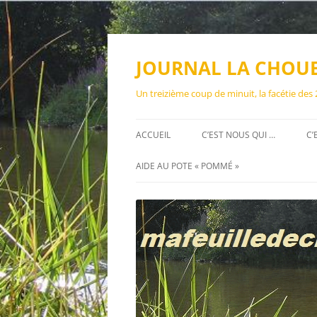
Aller
au
contenu
JOURNAL LA CHOU
Un treizième coup de minuit, la facétie des
ACCUEIL
C’EST NOUS QUI …
C’
AIDE AU POTE « POMMÉ »