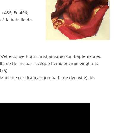
en 486, En 496,
à la bataille de
, s’être converti au christianisme (son baptême a eu
ville de Reims par l’évêque Rémi, environ vingt ans
476)
ignée de rois français (on parle de dynastie), les