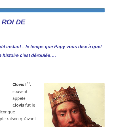
 ROI DE
it instant .. le temps que Papy vous dise à quel
 histoire c’est déroulée….
er
Clovis I
,
souvent
appelé
Clovis
fut le
elconque
mple raison qu’avant