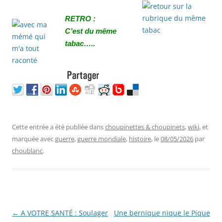
RETRO :
C’est du même
tabac…..
Cette entrée a été publiée dans
choupinettes & choupinets
,
wiki
, et
marquée avec
guerre
,
guerre mondiale
,
histoire
, le
08/05/2026
par
choublanc
.
Navigation
←
A VOTRE SANTÉ : Soulager
Une bernique nique le Pique