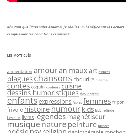
«En tant que Partenaire Amazon, je réalise un bénéfice sur les achats
remplissant les conditions requises»
LES MOTS CLÉS
amour
animaux
art
alimentation
astuces
chansons
blagues
chourire
cinéma
contes
cuisine
coquin
couleurs
dessins humoristiques
devinettes
enfants
femmes
expressions
fripon
fables
humour
histoire
kids
frivole
lady ladinde
légendes
magnétiseur
livres
Les+ lus
nature
musique
peinture
plantes
psy
religion
poésie
rigolothérapie
ronchon