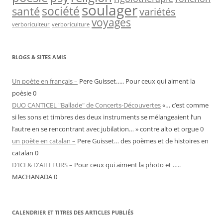
soulager
société
santé
variétés
voyages
verboriculteur
verboriculture
BLOGS & SITES AMIS
Un poète en français –
Pere Guisset….. Pour ceux qui aiment la
poèsie 0
DUO CANTICEL "Ballade" de Concerts-Découvertes
«… c’est comme
si les sons et timbres des deux instruments se mélangeaient l’un
l’autre en se rencontrant avec jubilation… » contre alto et orgue 0
un poète en catalan –
Pere Guisset… des poèmes et de histoires en
catalan 0
D'ICI & D'AILLEURS –
Pour ceux qui aiment la photo et …..
MACHANADA 0
CALENDRIER ET TITRES DES ARTICLES PUBLIÉS