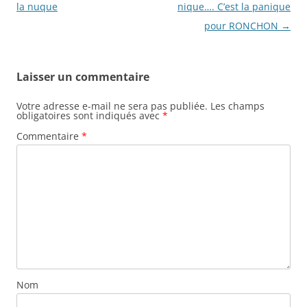
des
la nuque
nique…. C’est la panique
articles
pour RONCHON
→
Laisser un commentaire
Votre adresse e-mail ne sera pas publiée.
Les champs
obligatoires sont indiqués avec
*
Commentaire
*
Nom