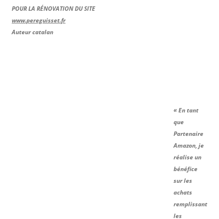
POUR LA RÉNOVATION DU SITE
www.pereguisset.fr
Auteur catalan
« En tant
que
Partenaire
Amazon, je
réalise un
bénéfice
sur les
achats
remplissant
les