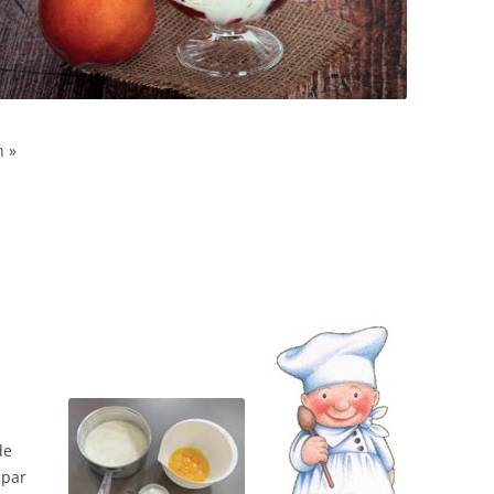
n »
de
 par