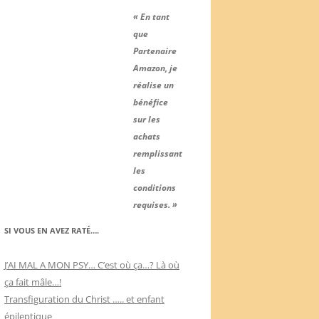
« En tant
que
Partenaire
Amazon, je
réalise un
bénéfice
sur les
achats
remplissant
les
conditions
requises. »
SI VOUS EN AVEZ RATÉ….
J’AI MAL A MON PSY… C’est où ça…? Là où
ça fait mâle…!
Transfiguration du Christ ….. et enfant
épileptique