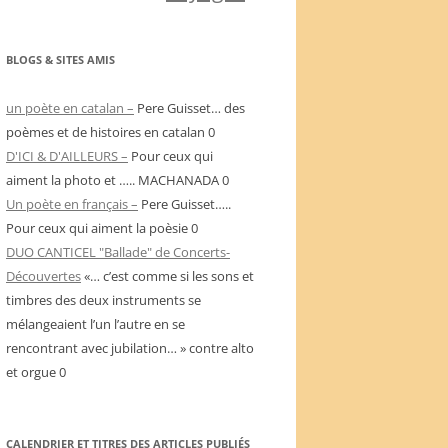
BLOGS & SITES AMIS
un poète en catalan –
Pere Guisset… des
poèmes et de histoires en catalan 0
D'ICI & D'AILLEURS –
Pour ceux qui
aiment la photo et ….. MACHANADA 0
Un poète en français –
Pere Guisset…..
Pour ceux qui aiment la poèsie 0
DUO CANTICEL "Ballade" de Concerts-
Découvertes
«… c’est comme si les sons et
timbres des deux instruments se
mélangeaient l’un l’autre en se
rencontrant avec jubilation… » contre alto
et orgue 0
CALENDRIER ET TITRES DES ARTICLES PUBLIÉS