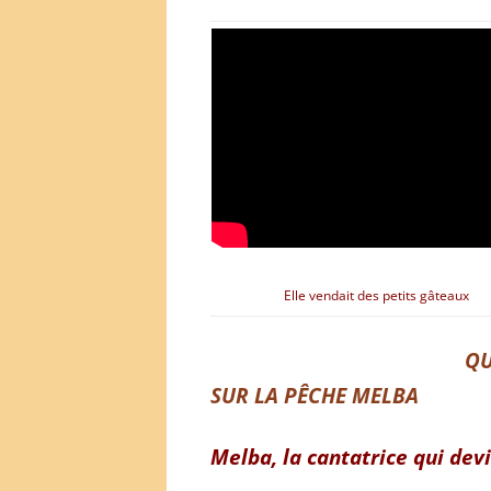
Elle vendait des petits gâteaux
QU
SUR LA PÊCHE MELBA
Melba, la cantatrice qui dev