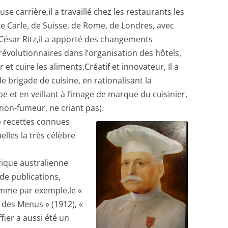
use carrière,
il a travaillé chez les restaurants les
e Carle, de Suisse, de Rome, de Londres, avec
César Ritz,
il a apporté des changements
révolutionnaires dans l’organisation des hôtels,
r et cuire les aliments.
Créatif et innovateur, Il a
 brigade de cuisine, en rationalisant la
pe et en veillant à l’image de marque du cuisinier,
non-fumeur, ne criant pas).
de recettes connues
lles la très célèbre
rique australienne
e publications,
comme par exemple,
le «
e des Menus » (1912), «
fier a aussi été un