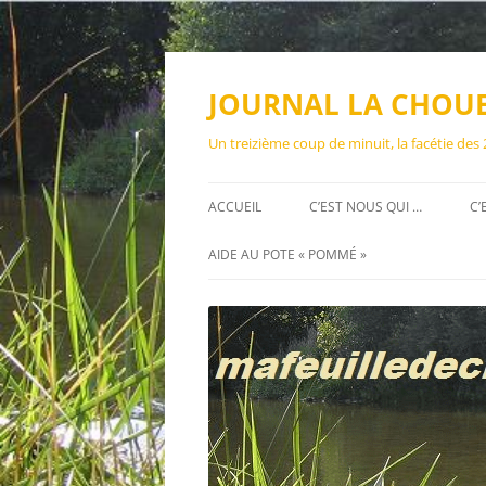
Aller
au
contenu
JOURNAL LA CHOU
Un treizième coup de minuit, la facétie des
ACCUEIL
C’EST NOUS QUI …
C’
AIDE AU POTE « POMMÉ »