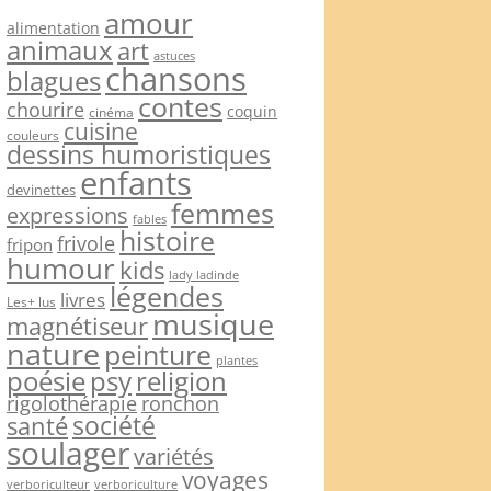
amour
alimentation
animaux
art
astuces
chansons
blagues
contes
chourire
coquin
cinéma
cuisine
couleurs
dessins humoristiques
enfants
devinettes
femmes
expressions
fables
histoire
frivole
fripon
humour
kids
lady ladinde
légendes
livres
Les+ lus
musique
magnétiseur
nature
peinture
plantes
psy
religion
poésie
rigolothérapie
ronchon
société
santé
soulager
variétés
voyages
verboriculteur
verboriculture