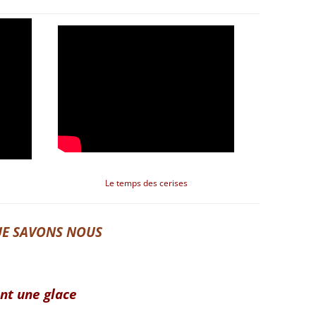
Le temps des cerises
E SAVONS NOUS
int une glace