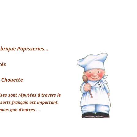
e
ubrique Papisseries…
tés
a Chouette
ises sont réputées à travers le
serts français est important,
onnus que d’autres …