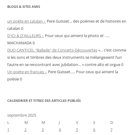
BLOGS & SITES AMIS
un poète en catalan –
Pere Guisset… des poèmes et de histoires en
catalan 0
D'ICI & D'AILLEURS –
Pour ceux qui aiment la photo et …..
MACHANADA 0
DUO CANTICEL "Ballade" de Concerts-Découvertes
«… c’est comme
si les sons et timbres des deux instruments se mélangeaient l’un
l’autre en se rencontrant avec jubilation… » contre alto et orgue 0
Un poète en français –
Pere Guisset….. Pour ceux qui aiment la
poèsie 0
CALENDRIER ET TITRES DES ARTICLES PUBLIÉS
septembre 2025
L
M
M
J
V
S
D
1
2
3
4
5
6
7