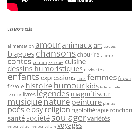
LES MOTS CLÉS
amour
animaux
art
alimentation
astuces
chansons
blagues
chourire
cinéma
contes
cuisine
coquin
couleurs
dessins humoristiques
devinettes
enfants
femmes
expressions
fripon
fables
humour
histoire
kids
frivole
lady ladinde
légendes
magnétiseur
livres
Les+ lus
nature
musique
peinture
plantes
psy
religion
poésie
rigolothérapie
ronchon
soulager
société
santé
variétés
voyages
verboriculteur
verboriculture