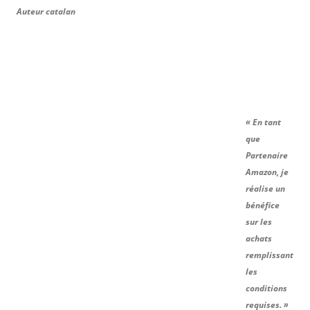
Auteur catalan
« En tant
que
Partenaire
Amazon, je
réalise un
bénéfice
sur les
achats
remplissant
les
conditions
requises. »