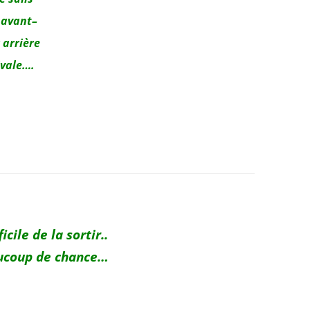
 avant
–
 arrière
ivale….
icile de la sortir..
ucoup de chance…