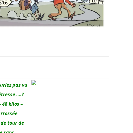
uriez pas vu
tresse ….?
 48 kilos –
arrossée
–
 de tour de
ne sans