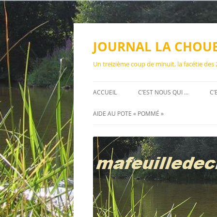
Aller
au
contenu
JOURNAL LA CHOU
Un treizième coup de minuit, la facétie des
ACCUEIL
C’EST NOUS QUI …
C’
AIDE AU POTE « POMMÉ »