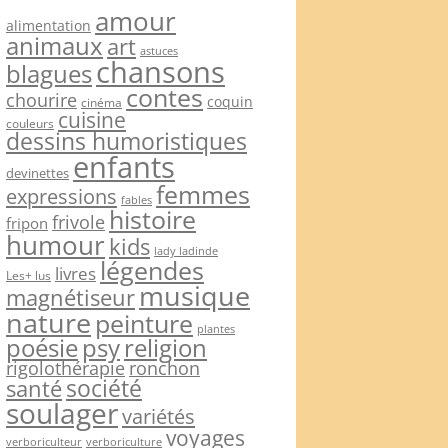
amour
alimentation
animaux
art
astuces
chansons
blagues
contes
chourire
coquin
cinéma
cuisine
couleurs
dessins humoristiques
enfants
devinettes
femmes
expressions
fables
histoire
frivole
fripon
humour
kids
lady ladinde
légendes
livres
Les+ lus
musique
magnétiseur
nature
peinture
plantes
psy
religion
poésie
rigolothérapie
ronchon
société
santé
soulager
variétés
voyages
verboriculteur
verboriculture