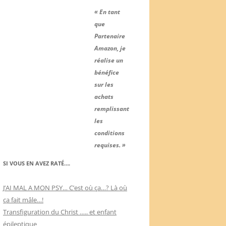
« En tant
que
Partenaire
Amazon, je
réalise un
bénéfice
sur les
achats
remplissant
les
conditions
requises. »
SI VOUS EN AVEZ RATÉ….
J’AI MAL A MON PSY… C’est où ça…? Là où
ça fait mâle…!
Transfiguration du Christ ….. et enfant
épileptique