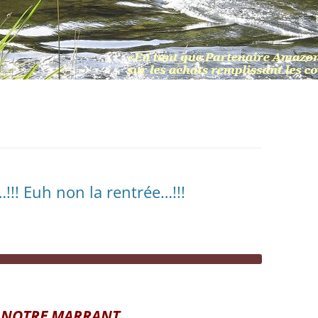
!!! Euh non la rentrée…!!!
 NOTRE MARRANT