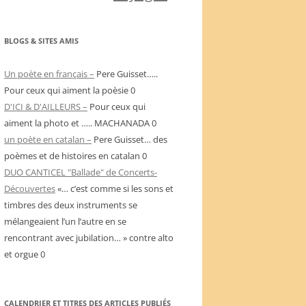
BLOGS & SITES AMIS
Un poète en français –
Pere Guisset…..
Pour ceux qui aiment la poèsie 0
D'ICI & D'AILLEURS –
Pour ceux qui
aiment la photo et ….. MACHANADA 0
un poète en catalan –
Pere Guisset… des
poèmes et de histoires en catalan 0
DUO CANTICEL "Ballade" de Concerts-
Découvertes
«… c’est comme si les sons et
timbres des deux instruments se
mélangeaient l’un l’autre en se
rencontrant avec jubilation… » contre alto
et orgue 0
CALENDRIER ET TITRES DES ARTICLES PUBLIÉS