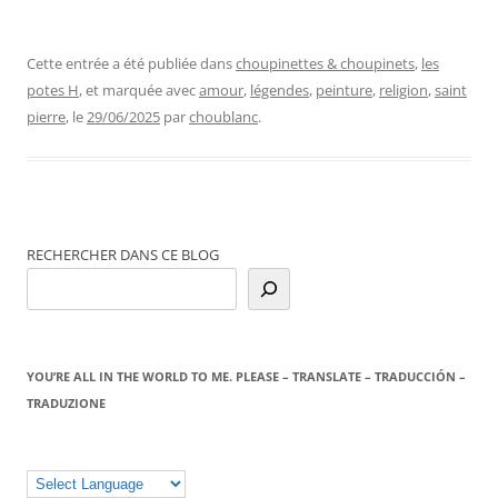
Cette entrée a été publiée dans
choupinettes & choupinets
,
les
potes H
, et marquée avec
amour
,
légendes
,
peinture
,
religion
,
saint
pierre
, le
29/06/2025
par
choublanc
.
RECHERCHER DANS CE BLOG
YOU’RE ALL IN THE WORLD TO ME. PLEASE – TRANSLATE – TRADUCCIÓN –
TRADUZIONE