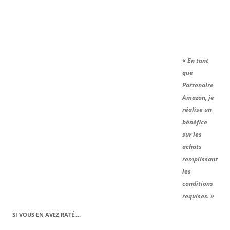
« En tant
que
Partenaire
Amazon, je
réalise un
bénéfice
sur les
achats
remplissant
les
conditions
requises. »
SI VOUS EN AVEZ RATÉ….