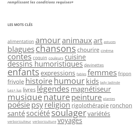
remplissant les conditions requises»
LES MOTS CLÉS
amour
animaux
art
alimentation
astuces
chansons
blagues
chourire
cinéma
contes
cuisine
coquin
couleurs
dessins humoristiques
devinettes
enfants
femmes
expressions
fripon
fables
humour
histoire
kids
frivole
lady ladinde
légendes
magnétiseur
livres
Les+ lus
musique
nature
peinture
plantes
psy
religion
poésie
rigolothérapie
ronchon
soulager
société
santé
variétés
voyages
verboriculteur
verboriculture