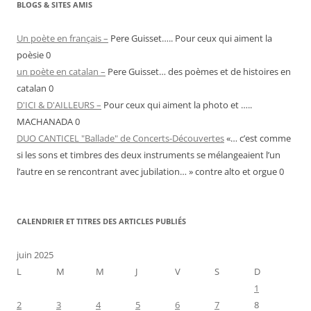
BLOGS & SITES AMIS
Un poète en français –
Pere Guisset….. Pour ceux qui aiment la
poèsie 0
un poète en catalan –
Pere Guisset… des poèmes et de histoires en
catalan 0
D'ICI & D'AILLEURS –
Pour ceux qui aiment la photo et …..
MACHANADA 0
DUO CANTICEL "Ballade" de Concerts-Découvertes
«… c’est comme
si les sons et timbres des deux instruments se mélangeaient l’un
l’autre en se rencontrant avec jubilation… » contre alto et orgue 0
CALENDRIER ET TITRES DES ARTICLES PUBLIÉS
juin 2025
L
M
M
J
V
S
D
1
2
3
4
5
6
7
8