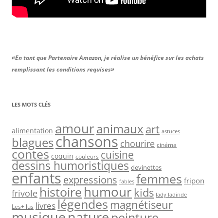
«En tant que Partenaire Amazon, je réalise un bénéfice sur les achats
remplissant les conditions requises»
LES MOTS CLÉS
amour
animaux
art
alimentation
astuces
chansons
blagues
chourire
cinéma
contes
cuisine
coquin
couleurs
dessins humoristiques
devinettes
enfants
femmes
expressions
fripon
fables
humour
histoire
kids
frivole
lady ladinde
légendes
magnétiseur
livres
Les+ lus
nature
musique
peinture