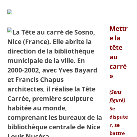
Mettr
e la
tête
au
carré
»
(
Sens
figuré
)
Se
dispute
r, se
battre