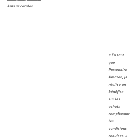
Auteur catalan
« En tant
que
Partenaire
Amazon, je
réalise un
bénéfice
sur les
achats
remplissant
les
conditions
requises. »