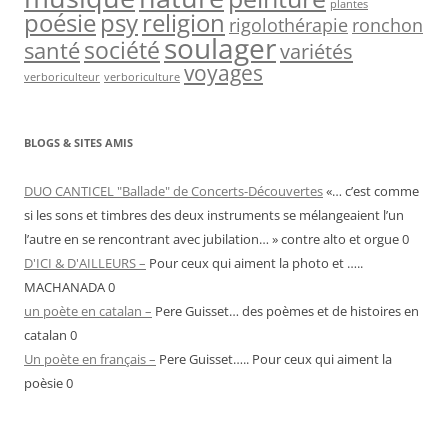
plantes
psy
religion
poésie
rigolothérapie
ronchon
soulager
société
santé
variétés
voyages
verboriculteur
verboriculture
BLOGS & SITES AMIS
DUO CANTICEL "Ballade" de Concerts-Découvertes
«… c’est comme
si les sons et timbres des deux instruments se mélangeaient l’un
l’autre en se rencontrant avec jubilation… » contre alto et orgue 0
D'ICI & D'AILLEURS –
Pour ceux qui aiment la photo et …..
MACHANADA 0
un poète en catalan –
Pere Guisset… des poèmes et de histoires en
catalan 0
Un poète en français –
Pere Guisset….. Pour ceux qui aiment la
poèsie 0