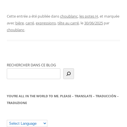
Cette entrée a été publiée dans
choublanc
,
les potes H
, et marquée
avec
bière
,
carré
,
expressions
,
tête au carré
, le
30/06/2025
par
choublanc
.
RECHERCHER DANS CE BLOG
YOU’RE ALL IN THE WORLD TO ME. PLEASE – TRANSLATE – TRADUCCIÓN –
TRADUZIONE