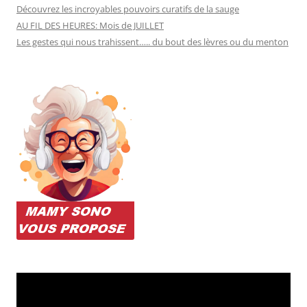
Découvrez les incroyables pouvoirs curatifs de la sauge
AU FIL DES HEURES: Mois de JUILLET
Les gestes qui nous trahissent….. du bout des lèvres ou du menton