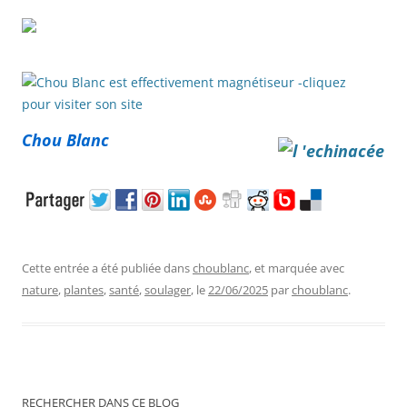
Chou Blanc
Cette entrée a été publiée dans
choublanc
, et marquée avec
nature
,
plantes
,
santé
,
soulager
, le
22/06/2025
par
choublanc
.
RECHERCHER DANS CE BLOG