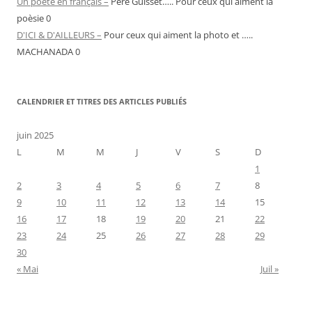
Un poète en français –
Pere Guisset….. Pour ceux qui aiment la
poèsie 0
D'ICI & D'AILLEURS –
Pour ceux qui aiment la photo et …..
MACHANADA 0
CALENDRIER ET TITRES DES ARTICLES PUBLIÉS
juin 2025
L
M
M
J
V
S
D
1
2
3
4
5
6
7
8
9
10
11
12
13
14
15
16
17
18
19
20
21
22
23
24
25
26
27
28
29
30
« Mai
Juil »