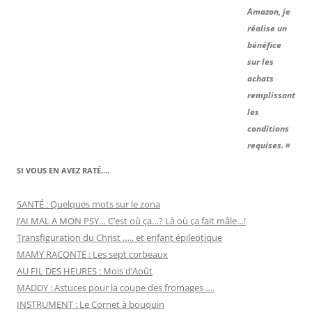
Amazon, je
réalise un
bénéfice
sur les
achats
remplissant
les
conditions
requises. »
SI VOUS EN AVEZ RATÉ….
SANTÉ : Quelques mots sur le zona
J’AI MAL A MON PSY… C’est où ça…? Là où ça fait mâle…!
Transfiguration du Christ ….. et enfant épileptique
MAMY RACONTE : Les sept corbeaux
AU FIL DES HEURES : Mois d’Août
MADDY : Astuces pour la coupe des fromages ….
INSTRUMENT : Le Cornet à bouquin