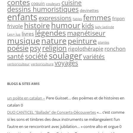
contes
cuisine
coquin
couleurs
dessins humoristiques
devinettes
enfants
femmes
expressions
fripon
fables
humour
histoire
kids
frivole
lady ladinde
légendes
magnétiseur
livres
Les+ lus
nature
musique
peinture
plantes
psy
religion
poésie
rigolothérapie
ronchon
soulager
société
santé
variétés
voyages
verboriculteur
verboriculture
BLOGS & SITES AMIS
un poète en catalan –
Pere Guisset… des poèmes et de histoires en
catalan 0
DUO CANTICEL "Ballade" de Concerts-Découvertes
«… c’est comme
si les sons et timbres des deux instruments se mélangeaient l’un
l’autre en se rencontrant avec jubilation… » contre alto et orgue 0