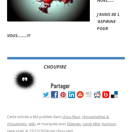
NOËL…..
J’AVAIS DE L
‘ASPIRINE
POUR
VOUS……..!!!
CHOUPIRE
Cette entrée a été publiée dans
chou fleur
,
choupinettes &
choupinets
,
wiki
, et marquée avec
blagues
,
casse tête
,
humour
,
pere noël
, le
27/12/2024
par
chou vert
.