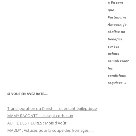
« En tant
que
Partenaire
Amazon, je
réalise un
bénéfice
sur les
achats
remplissant
les
conditions
requises. »
SI VOUS EN AVEZ RATÉ….
Transfiguration du Christ ….. et enfant épileptique
MAMY RACONTE : Les sept corbeaux
AU FIL DES HEURES : Mois d’Août
MADDY : Astuces pour la coupe des fromages ….