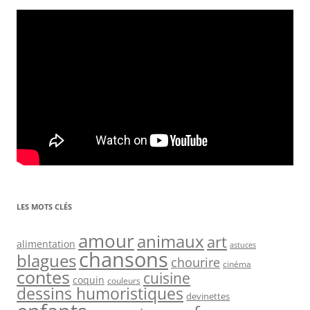
LES MOTS CLÉS
amour
animaux
art
alimentation
astuces
chansons
blagues
chourire
cinéma
contes
cuisine
coquin
couleurs
dessins humoristiques
devinettes