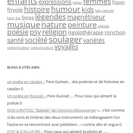
enfants
femmes
expressions
fripon
fables
humour
histoire
kids
frivole
lady ladinde
légendes
magnétiseur
livres
Les+ lus
nature
musique
peinture
plantes
psy
religion
poésie
rigolothérapie
ronchon
soulager
société
santé
variétés
voyages
verboriculteur
verboriculture
BLOGS & SITES AMIS
un poète en catalan –
Pere Guisset… des poèmes et de histoires en
catalan 0
Un poète en français –
Pere Guisset….. Pour ceux qui aiment la
poèsie 0
DUO CANTICEL "Ballade" de Concerts-Découvertes
«… c’est comme
si les sons et timbres des deux instruments se mélangeaient l’un
l’autre en se rencontrant avec jubilation… » contre alto et orgue 0
D'ICI & D'AILLEURS –
Pour ceux qui aiment la photo et …..