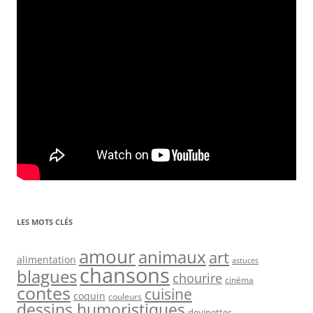
LES MOTS CLÉS
amour
animaux
art
alimentation
astuces
chansons
blagues
chourire
cinéma
contes
cuisine
coquin
couleurs
dessins humoristiques
devinettes