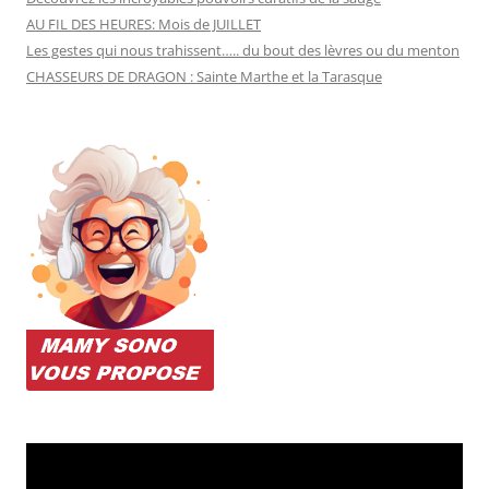
AU FIL DES HEURES: Mois de JUILLET
Les gestes qui nous trahissent….. du bout des lèvres ou du menton
CHASSEURS DE DRAGON : Sainte Marthe et la Tarasque