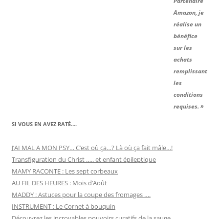
Partenaire
Amazon, je
réalise un
bénéfice
sur les
achats
remplissant
les
conditions
requises. »
SI VOUS EN AVEZ RATÉ….
J’AI MAL A MON PSY… C’est où ça…? Là où ça fait mâle…!
Transfiguration du Christ ….. et enfant épileptique
MAMY RACONTE : Les sept corbeaux
AU FIL DES HEURES : Mois d’Août
MADDY : Astuces pour la coupe des fromages ….
INSTRUMENT : Le Cornet à bouquin
Découvrez les incroyables pouvoirs curatifs de la sauge