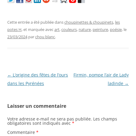
Cette entrée a été publiée dans
choupinettes & choupinets
,
les
potes H
, et marquée avec
art
,
couleurs
,
nature
,
peinture
,
poésie
, le
23/03/2024
par
chou blanc
.
Navigation
←
L’origine des fêtes de l’ours
Firmin, pompe l’air de Lady
des
dans les Pyrénées
ladinde
→
articles
Laisser un commentaire
Votre adresse e-mail ne sera pas publiée.
Les champs
obligatoires sont indiqués avec
*
Commentaire
*