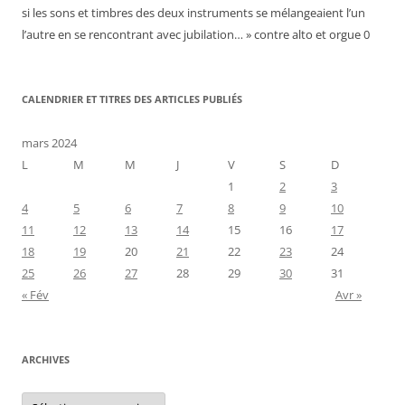
si les sons et timbres des deux instruments se mélangeaient l’un
l’autre en se rencontrant avec jubilation… » contre alto et orgue 0
CALENDRIER ET TITRES DES ARTICLES PUBLIÉS
mars 2024
L
M
M
J
V
S
D
1
2
3
4
5
6
7
8
9
10
11
12
13
14
15
16
17
18
19
20
21
22
23
24
25
26
27
28
29
30
31
« Fév
Avr »
ARCHIVES
Archives