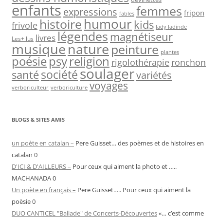
enfants
femmes
expressions
fripon
fables
humour
histoire
kids
frivole
lady ladinde
légendes
magnétiseur
livres
Les+ lus
nature
musique
peinture
plantes
psy
religion
poésie
rigolothérapie
ronchon
soulager
société
santé
variétés
voyages
verboriculteur
verboriculture
BLOGS & SITES AMIS
un poète en catalan –
Pere Guisset… des poèmes et de histoires en
catalan 0
D'ICI & D'AILLEURS –
Pour ceux qui aiment la photo et …..
MACHANADA 0
Un poète en français –
Pere Guisset….. Pour ceux qui aiment la
poèsie 0
DUO CANTICEL "Ballade" de Concerts-Découvertes
«… c’est comme