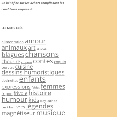
un bénéfice sur les achats remplissant les
conditions requises»
LES MOTS CLÉS
amour
alimentation
animaux
art
astuces
chansons
blagues
contes
chourire
coquin
cinéma
cuisine
couleurs
dessins humoristiques
enfants
devinettes
femmes
expressions
fables
histoire
frivole
fripon
humour
kids
lady ladinde
légendes
livres
Les+ lus
musique
magnétiseur