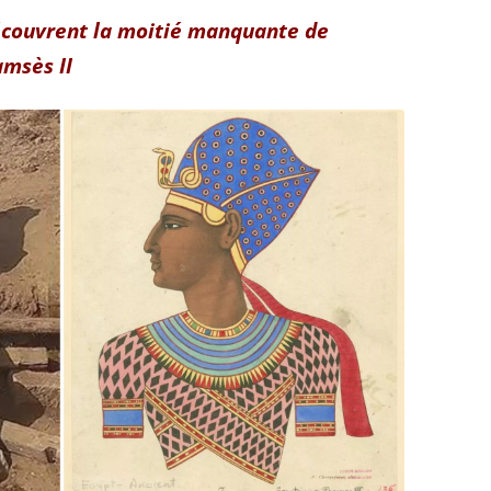
écouvrent la moitié manquante de
amsès II