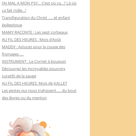
J’AI MAL A MON PSY… C’est où ça…? Là où
ça fait mâle…!
Transfiguration du Christ ….. et enfant
épileptique
MAMY RACONTE : Les sept corbeaux
AU FIL DES HEURES : Mois d’Août
MADDY : Astuces pour la coupe des
fromages ….
INSTRUMENT : Le Cornet à bouquin
Découvrez les incroyables pouvoirs
curatifs de la sauge
AU FIL DES HEURES: Mois de JUILLET
Les gestes qui nous trahissent….. du bout
des lèvres ou du menton