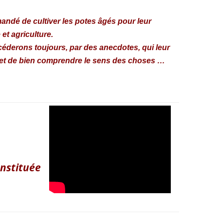
andé de cultiver les potes âgés pour leur
 et agriculture.
céderons toujours, par des anecdotes, qui leur
 et de bien comprendre le sens des choses …
onstituée