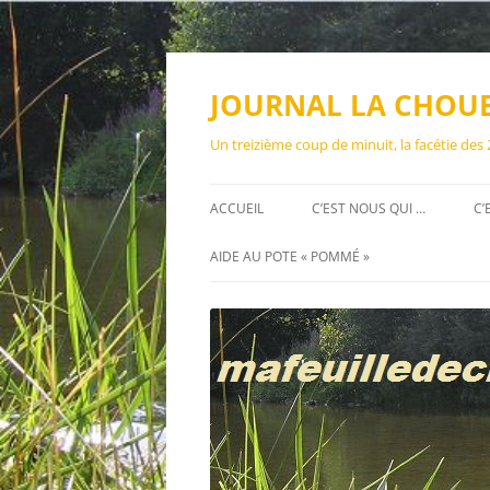
Aller
au
contenu
JOURNAL LA CHOU
Un treizième coup de minuit, la facétie des
ACCUEIL
C’EST NOUS QUI …
C’
AIDE AU POTE « POMMÉ »