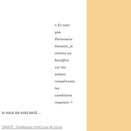
« En tant
que
Partenaire
Amazon, je
réalise un
bénéfice
sur les
achats
remplissant
les
conditions
requises. »
SI VOUS EN AVEZ RATÉ….
SANTÉ : Quelques mots sur le zona