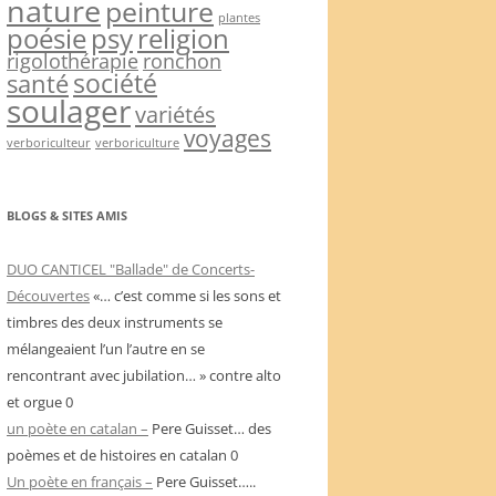
nature
peinture
plantes
psy
religion
poésie
rigolothérapie
ronchon
société
santé
soulager
variétés
voyages
verboriculteur
verboriculture
BLOGS & SITES AMIS
DUO CANTICEL "Ballade" de Concerts-
Découvertes
«… c’est comme si les sons et
timbres des deux instruments se
mélangeaient l’un l’autre en se
rencontrant avec jubilation… » contre alto
et orgue 0
un poète en catalan –
Pere Guisset… des
poèmes et de histoires en catalan 0
Un poète en français –
Pere Guisset…..