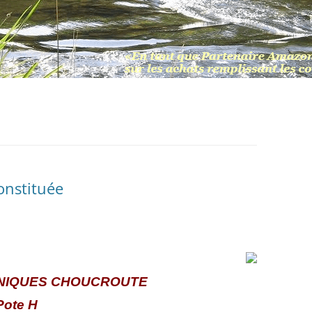
onstituée
NIQUES CHOUCROUTE
Pote H