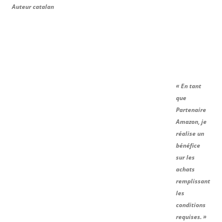
Auteur catalan
« En tant
que
Partenaire
Amazon, je
réalise un
bénéfice
sur les
achats
remplissant
les
conditions
requises. »