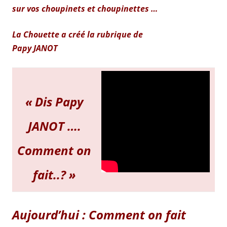
sur vos choupinets et choupinettes …
La Chouette a créé la rubrique de
Papy JANOT
« Dis Papy
JANOT ….
Comment on
fait..? »
Aujourd’hui :
Comment on fait