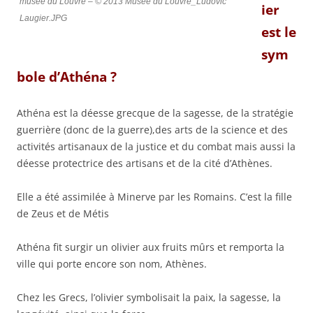
musée du Louvre – © 2013 Musée du Louvre_Ludovic
ier
Laugier.JPG
est le
sym
bole d’Athéna ?
Athéna est la déesse grecque de la sagesse, de la stratégie
guerrière (donc de la guerre),des arts de la science et des
activités artisanaux de la justice et du combat mais aussi la
déesse protectrice des artisans et de la cité d’Athènes.
Elle a été assimilée à Minerve par les Romains. C’est la fille
de Zeus et de Métis
Athéna fit surgir un olivier aux fruits mûrs et remporta la
ville qui porte encore son nom, Athènes.
Chez les Grecs, l’olivier symbolisait la paix, la sagesse, la