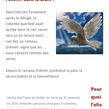
Dans l’Ancien Testament,
après le déluge, la
colombe que Noé avait
lâchée dans le ciel, revint
vers lui en tenant dans
son bec un rameau
d’olivier, signe que les
eaux s’étaient retirées des
terres.
Depuis le rameau d’olivier symbolise la paix, la
réconciliation et la bienveillance.
Pour
quoi
Athéna dite Pallas de Velletri, Ier siècle ap JC restaurée
l’oliv
en 2020. Antiquités grecques, étrusques et romaines,