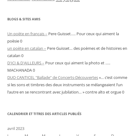
BLOGS & SITES AMIS
Un poète en français –
Pere Guisset….. Pour ceux qui aiment la
poèsie 0
un poète en catalan –
Pere Guisset… des poèmes et de histoires en
catalan 0
D'ICI & D'AILLEURS –
Pour ceux qui aiment la photo et …..
MACHANADA 0
DUO CANTICEL "Ballade" de Concerts-Découvertes
«… c’est comme
si les sons et timbres des deux instruments se mélangeaient l’un
l’autre en se rencontrant avec jubilation… » contre alto et orgue 0
CALENDRIER ET TITRES DES ARTICLES PUBLIÉS
avril 2023
L
M
M
J
V
S
D