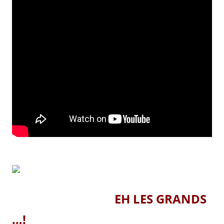
EH LES GRANDS
…!