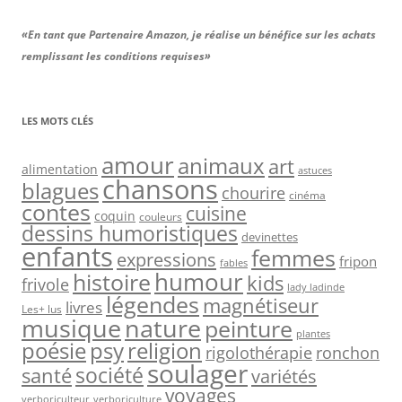
«En tant que Partenaire Amazon, je réalise un bénéfice sur les achats
remplissant les conditions requises»
LES MOTS CLÉS
amour
animaux
art
alimentation
astuces
chansons
blagues
chourire
cinéma
contes
cuisine
coquin
couleurs
dessins humoristiques
devinettes
enfants
femmes
expressions
fripon
fables
humour
histoire
kids
frivole
lady ladinde
légendes
magnétiseur
livres
Les+ lus
musique
nature
peinture
plantes
psy
religion
poésie
rigolothérapie
ronchon
soulager
société
santé
variétés
voyages
verboriculteur
verboriculture