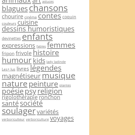
art
astuces
chansons
blagues
contes
chourire
coquin
cinéma
cuisine
couleurs
dessins humoristiques
enfants
devinettes
femmes
expressions
fables
histoire
frivole
fripon
humour
kids
lady ladinde
légendes
livres
Les+ lus
musique
magnétiseur
nature
peinture
plantes
psy
religion
poésie
rigolothérapie
ronchon
société
santé
soulager
variétés
voyages
verboriculteur
verboriculture