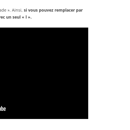
de ». Ainsi,
si vous pouvez remplacer par
c un seul « l ».