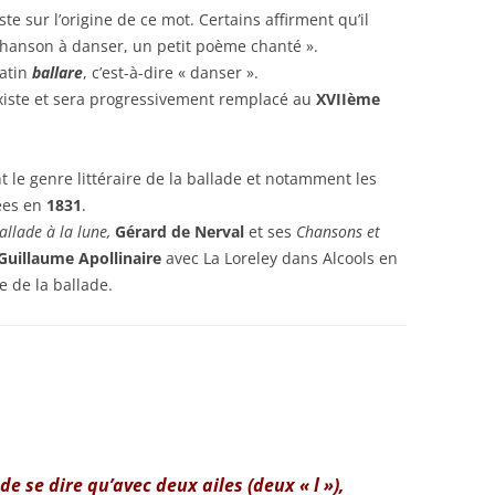
te sur l’origine de ce mot. Certains affirment qu’il
chanson à danser, un petit poème chanté ».
latin
ballare
, c’est-à-dire « danser ».
 existe et sera progressivement remplacé au
XVIIème
 le genre littéraire de la ballade et notamment les
ées en
1831
.
allade à la lune,
Gérard de Nerval
et ses
Chansons et
Guillaume Apollinaire
avec La Loreley dans Alcools en
e de la ballade.
de se dire qu’avec deux ailes (deux « l »),