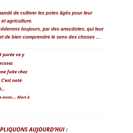
andé de cultiver les potes âgés pour leur
 et agriculture.
céderons toujours, par des anecdotes, qui leur
 et de bien comprendre le sens des choses …
H purée va y
xcusez
une fuite chez
 C’est noté
té…
s aussi…. Alors à
PLIQUONS AUJOURD’HUI :