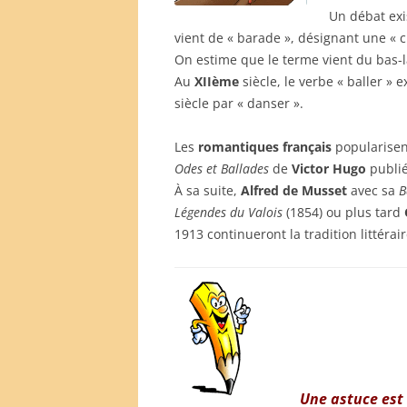
Un débat exis
vient de « barade », désignant une « 
On estime que le terme vient du bas-
Au
XIIème
siècle, le verbe « baller »
siècle par « danser ».
Les
romantiques français
popularisent
Odes et Ballades
de
Victor Hugo
publi
À sa suite,
Alfred de Musset
avec sa
B
Légendes du Valois
(1854) ou plus tard
1913 continueront la tradition littérair
Une astuce est 