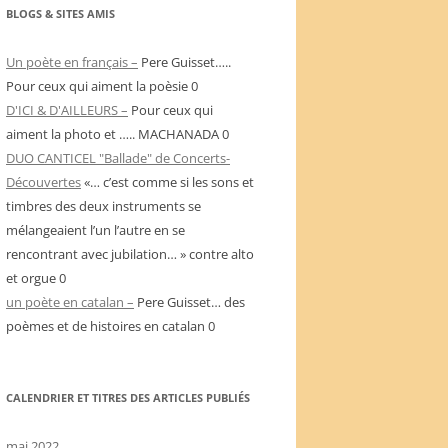
BLOGS & SITES AMIS
Un poète en français –
Pere Guisset…..
Pour ceux qui aiment la poèsie 0
D'ICI & D'AILLEURS –
Pour ceux qui
aiment la photo et ….. MACHANADA 0
DUO CANTICEL "Ballade" de Concerts-
Découvertes
«… c’est comme si les sons et
timbres des deux instruments se
mélangeaient l’un l’autre en se
rencontrant avec jubilation… » contre alto
et orgue 0
un poète en catalan –
Pere Guisset… des
poèmes et de histoires en catalan 0
CALENDRIER ET TITRES DES ARTICLES PUBLIÉS
mai 2022