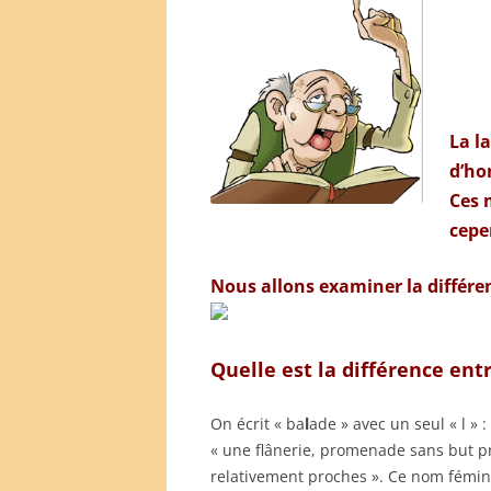
La l
d’h
Ces 
cepe
Nous allons examiner la différen
Quelle est la différence entr
On écrit « ba
l
ade » avec un seul « l » 
« une flânerie, promenade sans but pré
relativement proches ». Ce nom fémini