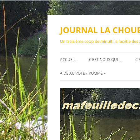
Aller
au
contenu
JOURNAL LA CHOU
Un treizième coup de minuit, la facétie des
ACCUEIL
C’EST NOUS QUI …
C’
AIDE AU POTE « POMMÉ »