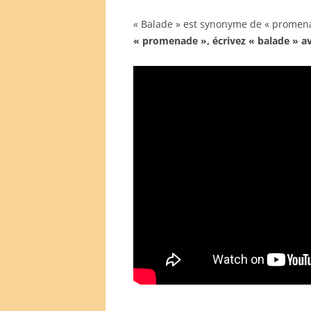
« Balade » est synonyme de « promena
« promenade », écrivez « balade » ave