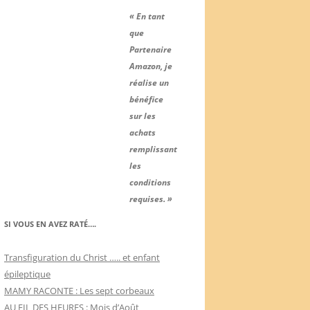
« En tant
que
Partenaire
Amazon, je
réalise un
bénéfice
sur les
achats
remplissant
les
conditions
requises. »
SI VOUS EN AVEZ RATÉ….
Transfiguration du Christ ….. et enfant
épileptique
MAMY RACONTE : Les sept corbeaux
AU FIL DES HEURES : Mois d’Août