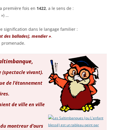
la première fois en
1422
, a le sens de :
 ») …
 signification dans le langage familier :
t des ballades], mendier »
.
de promenade.
altimbanque,
 (spectacle vivant).
joue de l’étonnement
ires.
ient de ville en ville
, du montreur d’ours