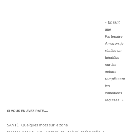
« En tant
que
Partenaire
Amazon, je
réalise un
bénéfice
sur les
achats
remplissant
les
conditions
requises. »
SI VOUS EN AVEZ RATÉ….
SANTÉ : Quelques mots sur le zona
J’AI MAL A MON PSY… C’est où ça…? Là où ça fait mâle…!