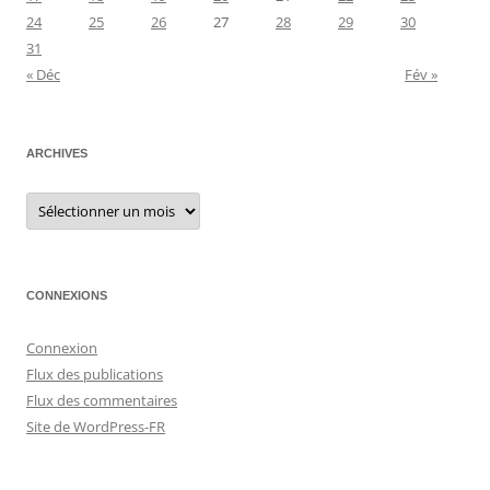
24
25
26
27
28
29
30
31
« Déc
Fév »
ARCHIVES
Archives
CONNEXIONS
Connexion
Flux des publications
Flux des commentaires
Site de WordPress-FR