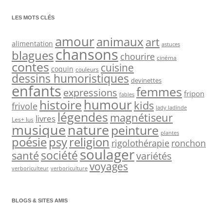
LES MOTS CLÉS
amour
animaux
art
alimentation
astuces
chansons
blagues
chourire
cinéma
contes
cuisine
coquin
couleurs
dessins humoristiques
devinettes
enfants
femmes
expressions
fripon
fables
humour
histoire
kids
frivole
lady ladinde
légendes
magnétiseur
livres
Les+ lus
nature
musique
peinture
plantes
psy
religion
poésie
rigolothérapie
ronchon
soulager
société
santé
variétés
voyages
verboriculteur
verboriculture
BLOGS & SITES AMIS