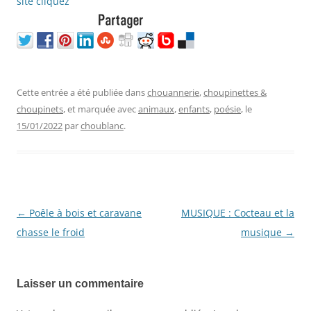
Cette entrée a été publiée dans
chouannerie
,
choupinettes &
choupinets
, et marquée avec
animaux
,
enfants
,
poésie
, le
15/01/2022
par
choublanc
.
←
Poêle à bois et caravane
MUSIQUE : Cocteau et la
Navigation
chasse le froid
musique
→
des
articles
Laisser un commentaire