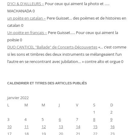
D'ICI & D'AILLEURS –
Pour ceux qui aiment la photo et …..
MACHANADA 0
un poète en catalan –
Pere Guisset… des poèmes et de histoires en
catalan 0
Un poète en français –
Pere Guisset….. Pour ceux qui aiment la
poèsie 0
DUO CANTICEL "Ballade" de Concerts-Découvertes
«… c’est comme
si les sons et timbres des deux instruments se mélangeaient l’un
l’autre en se rencontrant avec jubilation… » contre alto et orgue 0
CALENDRIER ET TITRES DES ARTICLES PUBLIÉS
janvier 2022
L
M
M
J
V
S
D
1
2
3
4
5
6
7
8
9
10
11
12
13
14
15
16
17
18
19
20
21
22
23