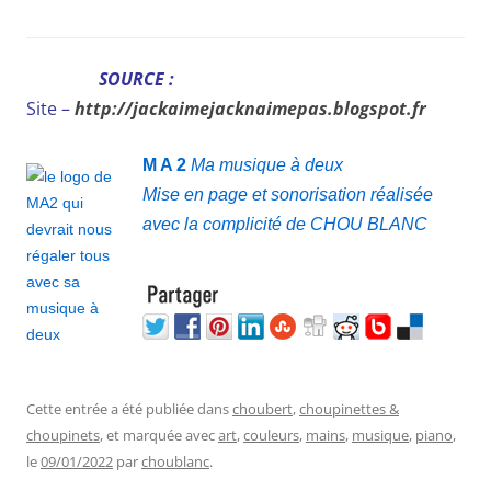
SOURCE :
Site –
http://jackaimejacknaimepas.blogspot.fr
M A 2
Ma musique à deux
Mise en page et sonorisation réalisée
avec la complicité de CHOU BLANC
Cette entrée a été publiée dans
choubert
,
choupinettes &
choupinets
, et marquée avec
art
,
couleurs
,
mains
,
musique
,
piano
,
le
09/01/2022
par
choublanc
.