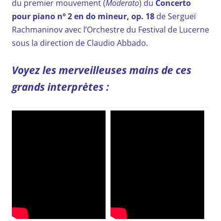
du premier mouvement (
Moderato
)
du
Concerto
pour piano nº 2 en do mineur, op. 18
de Sergueï
Rachmaninov avec l’Orchestre du Festival de Lucerne
sous la direction de Claudio Abbado.
Voyez les merveilleuses mains de ces
grands interprètes :