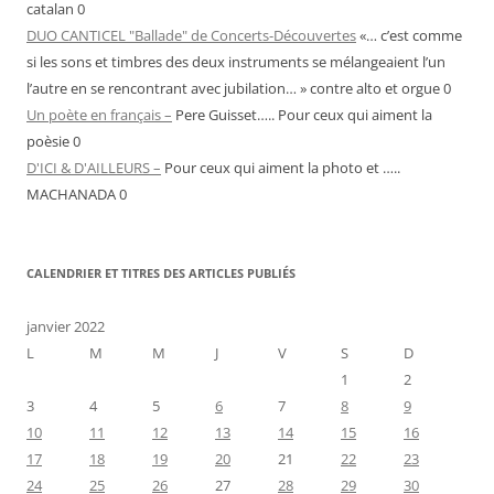
catalan 0
DUO CANTICEL "Ballade" de Concerts-Découvertes
«… c’est comme
si les sons et timbres des deux instruments se mélangeaient l’un
l’autre en se rencontrant avec jubilation… » contre alto et orgue 0
Un poète en français –
Pere Guisset….. Pour ceux qui aiment la
poèsie 0
D'ICI & D'AILLEURS –
Pour ceux qui aiment la photo et …..
MACHANADA 0
CALENDRIER ET TITRES DES ARTICLES PUBLIÉS
janvier 2022
L
M
M
J
V
S
D
1
2
3
4
5
6
7
8
9
10
11
12
13
14
15
16
17
18
19
20
21
22
23
24
25
26
27
28
29
30