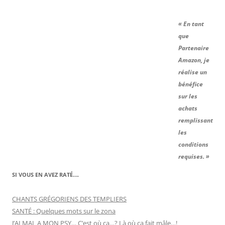
« En tant
que
Partenaire
Amazon, je
réalise un
bénéfice
sur les
achats
remplissant
les
conditions
requises. »
SI VOUS EN AVEZ RATÉ….
CHANTS GRÉGORIENS DES TEMPLIERS
SANTÉ : Quelques mots sur le zona
J’AI MAL A MON PSY… C’est où ça…? Là où ça fait mâle…!