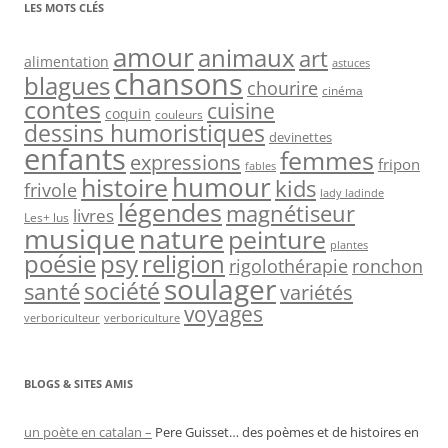
LES MOTS CLÉS
amour
animaux
art
alimentation
astuces
chansons
blagues
chourire
cinéma
contes
cuisine
coquin
couleurs
dessins humoristiques
devinettes
enfants
femmes
expressions
fripon
fables
humour
histoire
kids
frivole
lady ladinde
légendes
magnétiseur
livres
Les+ lus
musique
nature
peinture
plantes
psy
religion
poésie
rigolothérapie
ronchon
soulager
société
santé
variétés
voyages
verboriculteur
verboriculture
BLOGS & SITES AMIS
un poète en catalan –
Pere Guisset… des poèmes et de histoires en