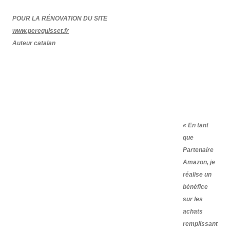
POUR LA RÉNOVATION DU SITE
www.pereguisset.fr
Auteur catalan
« En tant
que
Partenaire
Amazon, je
réalise un
bénéfice
sur les
achats
remplissant