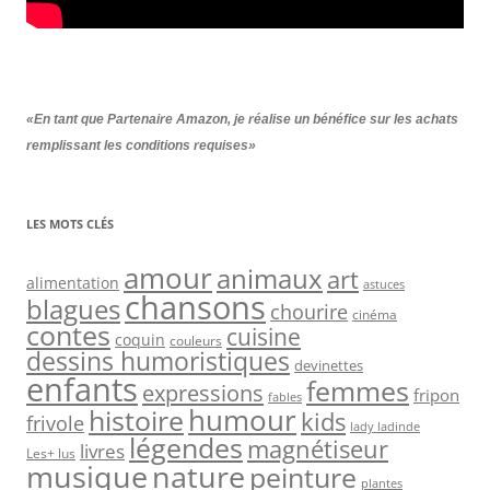
«En tant que Partenaire Amazon, je réalise un bénéfice sur les achats
remplissant les conditions requises»
LES MOTS CLÉS
amour
animaux
art
alimentation
astuces
chansons
blagues
chourire
cinéma
contes
cuisine
coquin
couleurs
dessins humoristiques
devinettes
enfants
femmes
expressions
fripon
fables
humour
histoire
kids
frivole
lady ladinde
légendes
magnétiseur
livres
Les+ lus
musique
nature
peinture
plantes