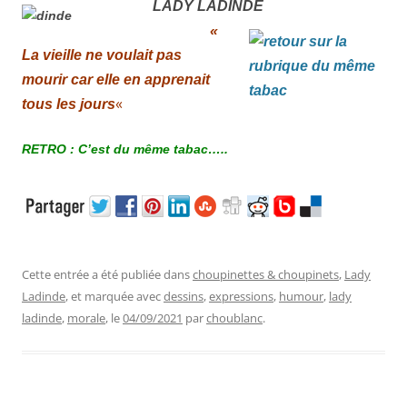
LADY LADINDE
«
La vieille ne voulait pas
mourir car elle en apprenait
«
tous les jours
RETRO : C’est du même tabac…..
Cette entrée a été publiée dans
choupinettes & choupinets
,
Lady
Ladinde
, et marquée avec
dessins
,
expressions
,
humour
,
lady
ladinde
,
morale
, le
04/09/2021
par
choublanc
.