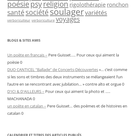
psy
religion
poésie
rigolothérapie
ronchon
soulager
société
santé
variétés
voyages
verboriculteur
verboriculture
BLOGS & SITES AMIS
Un poète en français –
Pere Guisset….. Pour ceux qui aiment la
poèsie 0
DUO CANTICEL "Ballade" de Concerts-Découvertes
«… c’est comme
si les sons et timbres des deux instruments se mélangeaient l’un
l’autre en se rencontrant avec jubilation… » contre alto et orgue 0
D'ICI & D'AILLEURS –
Pour ceux qui aiment la photo et …..
MACHANADA 0
un poète en catalan –
Pere Guisset… des poèmes et de histoires en
catalan 0
CALENDRIER ET TITRES DES ARTICLES PUBLIÉS