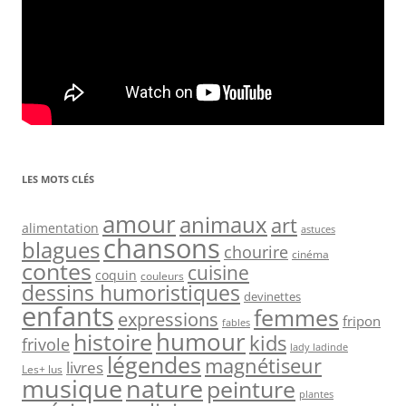
LES MOTS CLÉS
amour
animaux
art
alimentation
astuces
chansons
blagues
chourire
cinéma
contes
cuisine
coquin
couleurs
dessins humoristiques
devinettes
enfants
femmes
expressions
fripon
fables
humour
histoire
kids
frivole
lady ladinde
légendes
magnétiseur
livres
Les+ lus
nature
musique
peinture
plantes