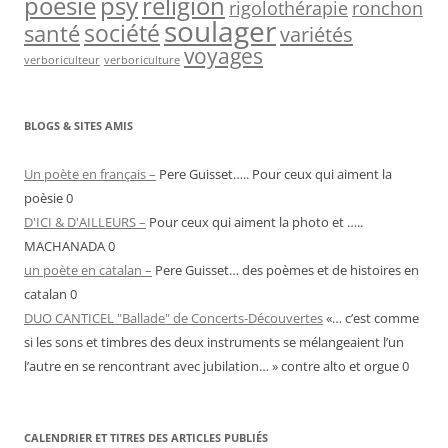
psy
religion
poésie
rigolothérapie
ronchon
soulager
société
santé
variétés
voyages
verboriculteur
verboriculture
BLOGS & SITES AMIS
Un poète en français –
Pere Guisset….. Pour ceux qui aiment la
poèsie 0
D'ICI & D'AILLEURS –
Pour ceux qui aiment la photo et …..
MACHANADA 0
un poète en catalan –
Pere Guisset… des poèmes et de histoires en
catalan 0
DUO CANTICEL "Ballade" de Concerts-Découvertes
«… c’est comme
si les sons et timbres des deux instruments se mélangeaient l’un
l’autre en se rencontrant avec jubilation… » contre alto et orgue 0
CALENDRIER ET TITRES DES ARTICLES PUBLIÉS