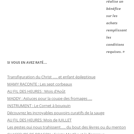
réalise un
bénéfice
sur les
achats
remplissant
les
conditions
requises. »
SI VOUS EN AVEZ RATÉ….
Transfiguration du Christ ….. et enfant épileptique
MAMY RACONTE : Les sept corbeaux
AU FIL DES HEURES : Mois d’Août
MADDY : Astuces pour la coupe des fromages ….
INSTRUMENT : Le Cornet à bouquin
Découvrez les incroyables pouvoirs curatifs de la sauge
AU FIL DES HEURES: Mois de JUILLET
Les gestes qui nous trahissent….. du bout des lèvres ou du menton