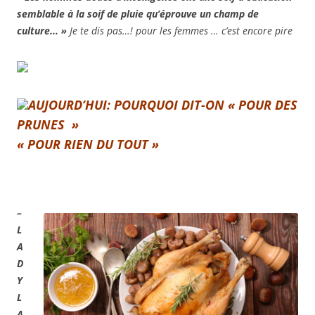
semblable à la soif de pluie qu’éprouve un champ de
culture.
.. »
Je te dis pas…! pour les femmes … c’est encore pire
AUJOURD’HUI: POURQUOI DIT-ON « POUR DES
PRUNES »
« POUR RIEN DU TOUT »
.
–
L
A
D
Y
L
A