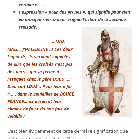
verbaliser ….
L’expression « pour des prunes », qui signifie pour rien
ou presque rien, a pour origine l’échec de la seconde
croisade.
– NON…..
MAIS… J’HALLUCINE ..! Ces deux
toquards, ils seraient capables
de dire que les croisés c’est pas
des purs….qui se feraient
retoqués chez le père DODU….!
Dieu soit LOUÉ… Pour leur « foi
« …. dans le poulailler de DOUCE
FRANCE… ils auraient leur
chance de faire du bon foie de
volaille !
C’est bien évidemment de cette dernière signification que
notre expression est née au XIIe siècle.