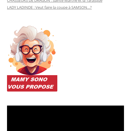
CHASSEURS DE DRAGON : Sainte Marthe et la Tarasque
LADY LADINDE : Veut faire la coupe à SAMSON…?