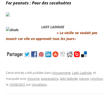
For peanuts : Pour des cacahuètes
.
LADY LADINDE
« La vieille ne voulait pas
mourir car elle en apprenait tous les jours
«
Cette entrée a été publiée dans
chouannerie
,
Lady Ladinde
, et
marquée avec
chourire
,
expressions
,
lady ladinde
,
nature
,
ronchon
,
le
13/04/2021
par
choublanc
.