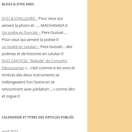
BLOGS & SITES AMIS
D'ICI & D'AILLEURS –
Pour ceux qui
aiment la photo et ….. MACHANADA 0
Un poète en français –
Pere Guisset…..
Pour ceux qui aiment la poèsie 0
un poète en catalan –
Pere Guisset… des
poèmes et de histoires en catalan 0
DUO CANTICEL "Ballade" de Concerts-
Découvertes
«… c’est comme si les sons et
timbres des deux instruments se
mélangeaient l’un l’autre en se
rencontrant avec jubilation… » contre alto
et orgue 0
CALENDRIER ET TITRES DES ARTICLES PUBLIÉS
avril 2021