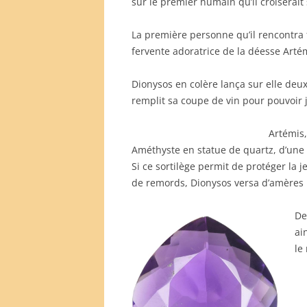
sur le premier humain qu’il croiserait 
La première personne qu’il rencontra f
fervente adoratrice de la déesse Arté
Dionysos en colère lança sur elle deux 
remplit sa coupe de vin pour pouvoir 
Artémis,
Améthyste en statue de quartz, d’une 
Si ce sortilège permit de protéger la je
de remords, Dionysos versa d’amères l
De
ai
le