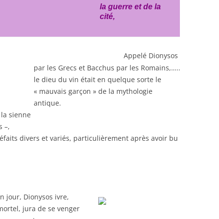
la guerre et de la
cité,
Appelé Dionysos
par les Grecs et Bacchus par les Romains,…..
le dieu du vin était en quelque sorte le
« mauvais garçon » de la mythologie
antique.
 la sienne
s –,
faits divers et variés, particulièrement après avoir bu
 jour, Dionysos ivre,
mortel, jura de se venger