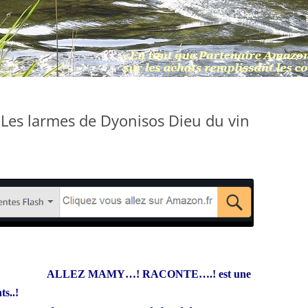
es larmes de Dyonisos Dieu du vin
ALLEZ MAMY…! RACONTE….! est une
ts..!