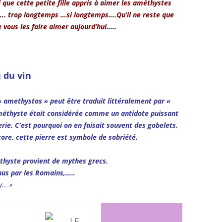
i que cette petite fille appris à aimer les améthystes
s …. trop longtemps …si longtemps….Qu’il ne reste que
 vous les faire aimer aujourd’hui…..
 du vin
« amethystos » peut être traduit littéralement par «
améthyste était considérée comme un antidote puissant
erie. C’est pourquoi on en faisait souvent des gobelets.
core, cette pierre est symbole de sobriété.
méthyste provient de mythes grecs.
hus par les Romains,…..
py… »