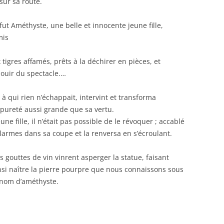
sur sa route.
ut Améthyste, une belle et innocente jeune fille,
mis
tigres affamés, prêts à la déchirer en pièces, et
jouir du spectacle.…
 à qui rien n’échappait, intervint et transforma
pureté aussi grande que sa vertu.
une fille, il n’était pas possible de le révoquer ; accablé
armes dans sa coupe et la renversa en s’écroulant.
s gouttes de vin vinrent asperger la statue, faisant
nsi naître la pierre pourpre que nous connaissons sous
 nom d’améthyste.