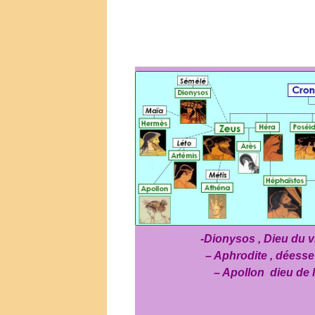
-Dionysos , Dieu du vi
– Aphrodite , déesse
– Apollon dieu de 