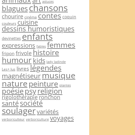
art
astuces
chansons
blagues
contes
chourire
coquin
cinéma
cuisine
couleurs
dessins humoristiques
enfants
devinettes
femmes
expressions
fables
histoire
frivole
fripon
humour
kids
lady ladinde
légendes
livres
Les+ lus
musique
magnétiseur
nature
peinture
plantes
psy
religion
poésie
rigolothérapie
ronchon
société
santé
soulager
variétés
voyages
verboriculteur
verboriculture