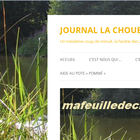
Aller
au
contenu
JOURNAL LA CHOU
Un treizième coup de minuit, la facétie des
ACCUEIL
C’EST NOUS QUI …
C’
AIDE AU POTE « POMMÉ »