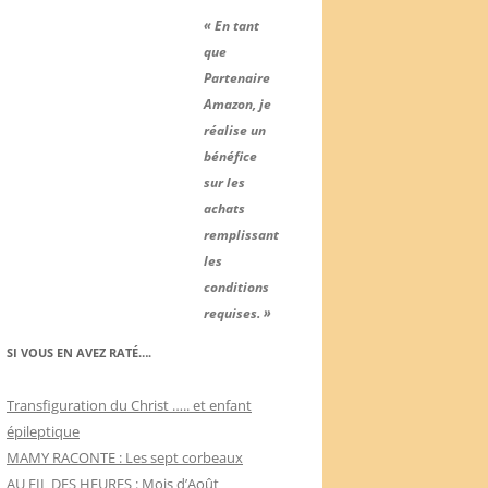
« En tant
que
Partenaire
Amazon, je
réalise un
bénéfice
sur les
achats
remplissant
les
conditions
requises. »
SI VOUS EN AVEZ RATÉ….
Transfiguration du Christ ….. et enfant
épileptique
MAMY RACONTE : Les sept corbeaux
AU FIL DES HEURES : Mois d’Août