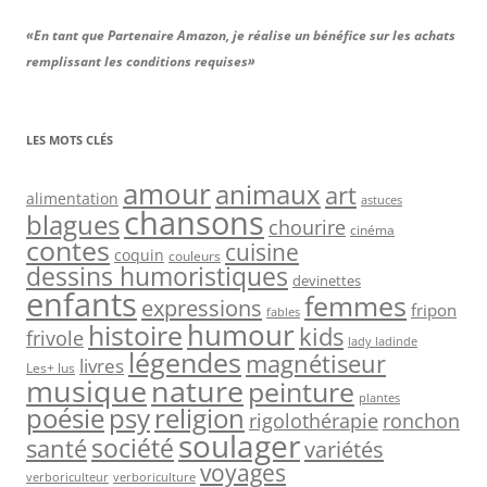
«En tant que Partenaire Amazon, je réalise un bénéfice sur les achats
remplissant les conditions requises»
LES MOTS CLÉS
amour
animaux
art
alimentation
astuces
chansons
blagues
chourire
cinéma
contes
cuisine
coquin
couleurs
dessins humoristiques
devinettes
enfants
femmes
expressions
fripon
fables
humour
histoire
kids
frivole
lady ladinde
légendes
magnétiseur
livres
Les+ lus
musique
nature
peinture
plantes
psy
religion
poésie
rigolothérapie
ronchon
soulager
société
santé
variétés
voyages
verboriculteur
verboriculture