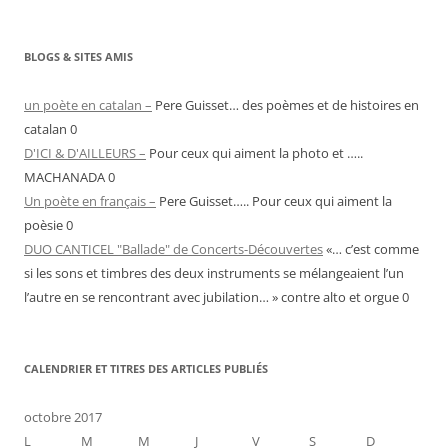
BLOGS & SITES AMIS
un poète en catalan –
Pere Guisset… des poèmes et de histoires en
catalan 0
D'ICI & D'AILLEURS –
Pour ceux qui aiment la photo et …..
MACHANADA 0
Un poète en français –
Pere Guisset….. Pour ceux qui aiment la
poèsie 0
DUO CANTICEL "Ballade" de Concerts-Découvertes
«… c’est comme
si les sons et timbres des deux instruments se mélangeaient l’un
l’autre en se rencontrant avec jubilation… » contre alto et orgue 0
CALENDRIER ET TITRES DES ARTICLES PUBLIÉS
octobre 2017
L
M
M
J
V
S
D