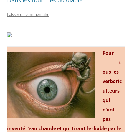
Dans les fourches du diable
Laisser un commentaire
Pou
r
t
ous les
verboric
ulteurs
qui
n’ont
pas
inventé l’eau chaude et qui tirant le diable par le