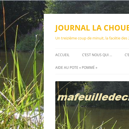
Aller
au
contenu
JOURNAL LA CHOU
Un treizième coup de minuit, la facétie des
ACCUEIL
C’EST NOUS QUI …
C’
AIDE AU POTE « POMMÉ »