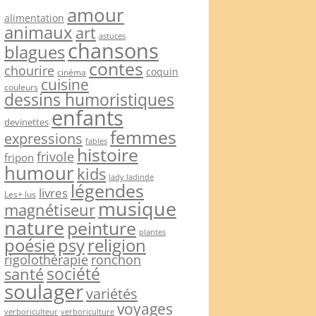
amour
alimentation
animaux
art
astuces
chansons
blagues
contes
chourire
coquin
cinéma
cuisine
couleurs
dessins humoristiques
enfants
devinettes
femmes
expressions
fables
histoire
frivole
fripon
humour
kids
lady ladinde
légendes
livres
Les+ lus
musique
magnétiseur
nature
peinture
plantes
psy
religion
poésie
rigolothérapie
ronchon
société
santé
soulager
variétés
voyages
verboriculteur
verboriculture