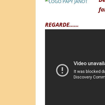
fa
REGARDE……