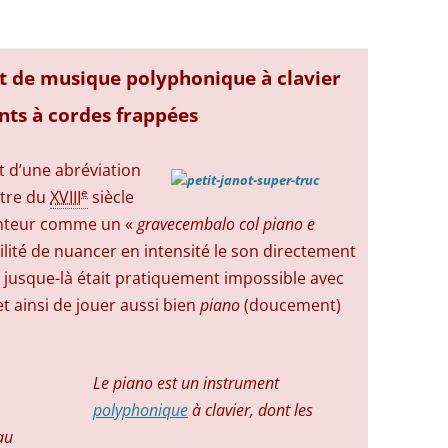
t de musique polyphonique à clavier
nts à cordes frappées
t d’une abréviation
e
être du
XVIII
siècle
enteur comme un «
gravecembalo col piano e
bilité de nuancer en intensité le son directement
i jusque-là était pratiquement impossible avec
et ainsi de jouer aussi bien
piano
(doucement)
Le piano est un instrument
polyphonique
à clavier, dont les
au