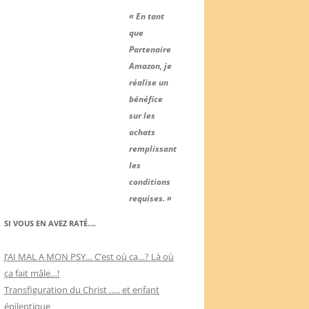
« En tant
que
Partenaire
Amazon, je
réalise un
bénéfice
sur les
achats
remplissant
les
conditions
requises. »
SI VOUS EN AVEZ RATÉ….
J’AI MAL A MON PSY… C’est où ça…? Là où
ça fait mâle…!
Transfiguration du Christ ….. et enfant
épileptique