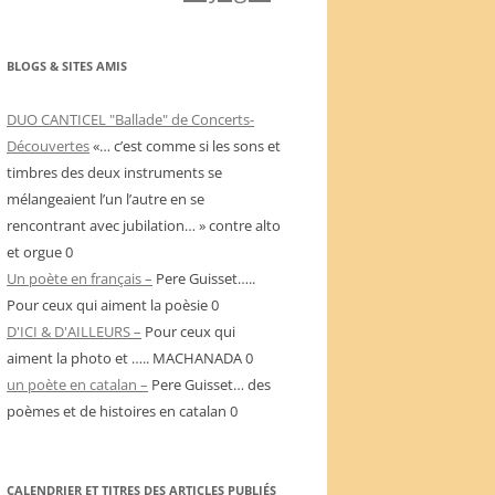
BLOGS & SITES AMIS
DUO CANTICEL "Ballade" de Concerts-
Découvertes
«… c’est comme si les sons et
timbres des deux instruments se
mélangeaient l’un l’autre en se
rencontrant avec jubilation… » contre alto
et orgue 0
Un poète en français –
Pere Guisset…..
Pour ceux qui aiment la poèsie 0
D'ICI & D'AILLEURS –
Pour ceux qui
aiment la photo et ….. MACHANADA 0
un poète en catalan –
Pere Guisset… des
poèmes et de histoires en catalan 0
CALENDRIER ET TITRES DES ARTICLES PUBLIÉS