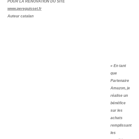
POUR LA RÉNOVATION DU SITE
www.pereguisset.fr
Auteur catalan
« En tant
que
Partenaire
Amazon, je
réalise un
bénéfice
sur les
achats
remplissant
les