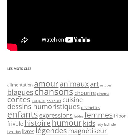
LES MOTS CLÉS
amour
animaux
art
alimentation
astuces
chansons
blagues
chourire
cinéma
contes
cuisine
coquin
couleurs
dessins humoristiques
devinettes
enfants
femmes
expressions
fripon
fables
humour
histoire
kids
frivole
lady ladinde
légendes
magnétiseur
livres
Les+ lus