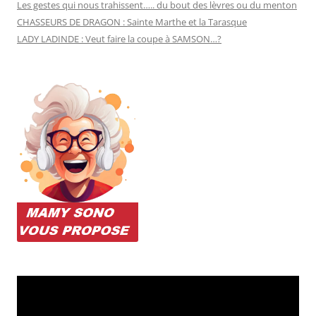
Les gestes qui nous trahissent….. du bout des lèvres ou du menton
CHASSEURS DE DRAGON : Sainte Marthe et la Tarasque
LADY LADINDE : Veut faire la coupe à SAMSON…?