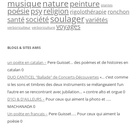
nature
musique
peinture
plantes
psy
religion
poésie
rigolothérapie
ronchon
soulager
société
santé
variétés
voyages
verboriculteur
verboriculture
BLOGS & SITES AMIS
un poète en catalan –
Pere Guisset… des poèmes et de histoires en
catalan 0
DUO CANTICEL "Ballade" de Concerts-Découvertes
«… c’est comme
si les sons et timbres des deux instruments se mélangeaient l’un
l’autre en se rencontrant avec jubilation… » contre alto et orgue 0
D'ICI & D'AILLEURS –
Pour ceux qui aiment la photo et …..
MACHANADA 0
Un poète en français –
Pere Guisset….. Pour ceux qui aiment la
poèsie 0