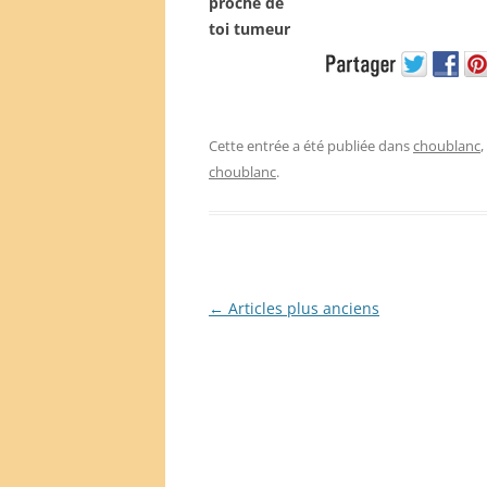
Cette entrée a été publiée dans
choublanc
choublanc
.
Navigation
←
Articles plus anciens
des
articles