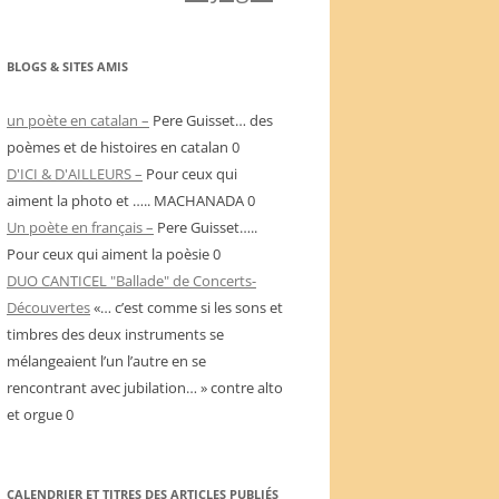
BLOGS & SITES AMIS
un poète en catalan –
Pere Guisset… des
poèmes et de histoires en catalan 0
D'ICI & D'AILLEURS –
Pour ceux qui
aiment la photo et ….. MACHANADA 0
Un poète en français –
Pere Guisset…..
Pour ceux qui aiment la poèsie 0
DUO CANTICEL "Ballade" de Concerts-
Découvertes
«… c’est comme si les sons et
timbres des deux instruments se
mélangeaient l’un l’autre en se
rencontrant avec jubilation… » contre alto
et orgue 0
CALENDRIER ET TITRES DES ARTICLES PUBLIÉS