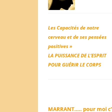
Les Capacités de notre
cerveau et de ses pensées
positives »
L
A PUISSANCE DE L’ESPRIT
POUR GUÉRIR LE CORPS
MARRANT….. pour moi c’