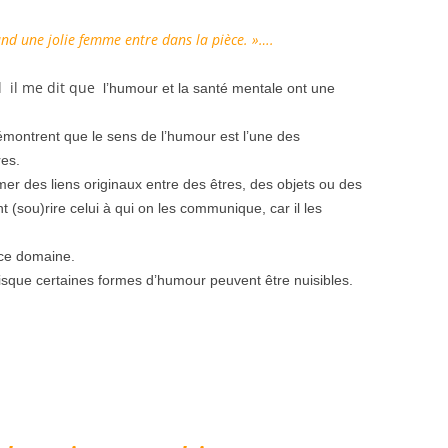
and une jolie femme entre dans la pièce. »…
.
d il me dit que
l’humour et la santé mentale ont une
émontrent que le sens de l’humour est l’une des
res.
imer des liens originaux entre des êtres, des objets ou des
t (sou)rire celui à qui on les communique, car il les
ce domaine.
uisque certaines formes d’humour peuvent être nuisibles.