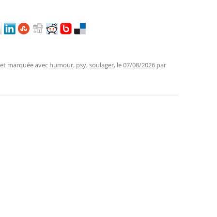
, et marquée avec
humour
,
psy
,
soulager
, le
07/08/2026
par