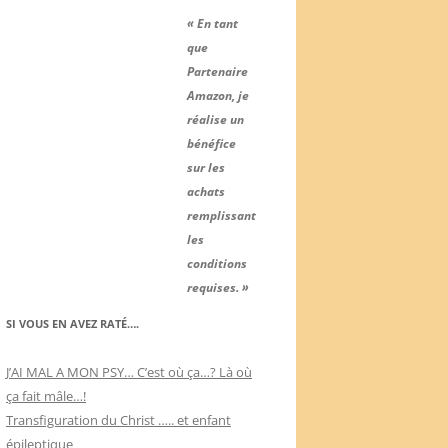
« En tant
que
Partenaire
Amazon, je
réalise un
bénéfice
sur les
achats
remplissant
les
conditions
requises. »
SI VOUS EN AVEZ RATÉ….
J’AI MAL A MON PSY… C’est où ça…? Là où
ça fait mâle…!
Transfiguration du Christ ….. et enfant
épileptique