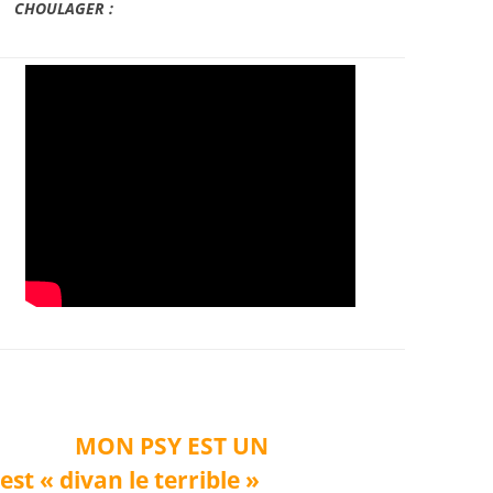
CHOULAGER :
MON PSY EST UN
est «
divan
le terrible »