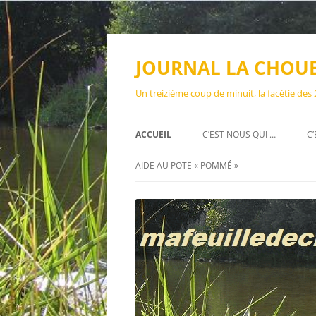
Aller
au
contenu
JOURNAL LA CHOU
Un treizième coup de minuit, la facétie des
ACCUEIL
C’EST NOUS QUI …
C’
AIDE AU POTE « POMMÉ »