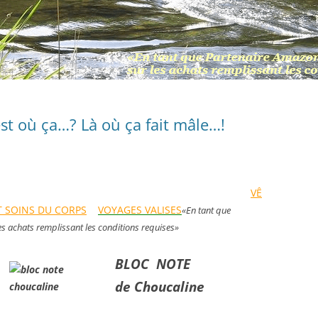
t où ça…? Là où ça fait mâle…!
VÊ
T SOINS DU CORPS
VOYAGES VALISES
«En tant que
les achats remplissant les conditions requises»
BLOC NOTE
de Choucaline