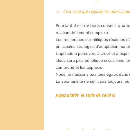
» –
C’est celui qui regarde les autres qu
Pourtant il est de bons conseils quan
relation drôlement complexe.
Les recherches scientifiques récentes d
principales stratégies d’adaptation matu
L’aptitude à percevoir, à créer et à expr
idées sera plus bénéfique si ces liens fon
comprend et les apprécie.
Nous ne naissons pas tous égaux dans 
La spontanéité ne suffit pas toujours, p
Jugez plutôt le style de celui ci