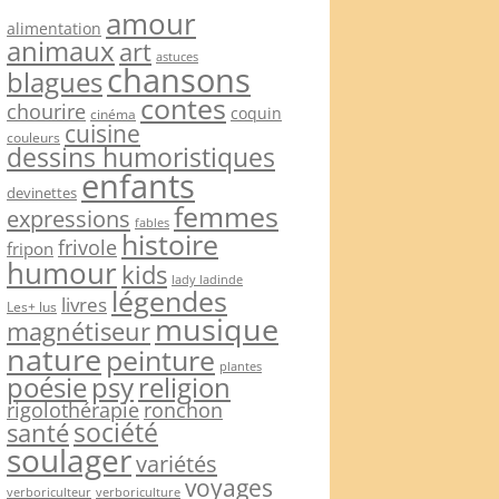
amour
alimentation
animaux
art
astuces
chansons
blagues
contes
chourire
coquin
cinéma
cuisine
couleurs
dessins humoristiques
enfants
devinettes
femmes
expressions
fables
histoire
frivole
fripon
humour
kids
lady ladinde
légendes
livres
Les+ lus
musique
magnétiseur
nature
peinture
plantes
psy
religion
poésie
rigolothérapie
ronchon
société
santé
soulager
variétés
voyages
verboriculteur
verboriculture