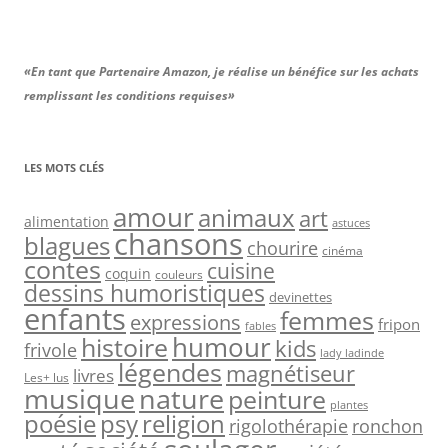
«En tant que Partenaire Amazon, je réalise un bénéfice sur les achats
remplissant les conditions requises»
LES MOTS CLÉS
amour
animaux
art
alimentation
astuces
chansons
blagues
chourire
cinéma
contes
cuisine
coquin
couleurs
dessins humoristiques
devinettes
enfants
femmes
expressions
fripon
fables
humour
histoire
kids
frivole
lady ladinde
légendes
magnétiseur
livres
Les+ lus
nature
musique
peinture
plantes
psy
religion
poésie
rigolothérapie
ronchon