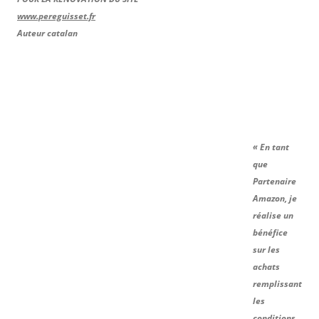
www.pereguisset.fr
Auteur catalan
« En tant
que
Partenaire
Amazon, je
réalise un
bénéfice
sur les
achats
remplissant
les
conditions