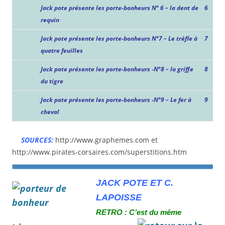
Jack pote présente les porte-bonheurs N° 6 – la dent de
6
requin
Jack pote présente les porte-bonheurs N°7 – Le trèfle à
7
quatre feuilles
Jack pote présente les porte-bonheurs -N°8 – la griffe
8
du tigre
Jack pote présente les porte-bonheurs -N°9 – Le fer à
9
cheval
SOURCES:
http://www.graphemes.com et
http://www.pirates-corsaires.com/superstitions.htm
JACK POTE ET C.
LAPOISSE
R
ETRO : C’est du même