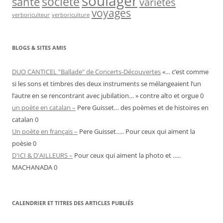
soulager
société
santé
variétés
voyages
verboriculteur
verboriculture
BLOGS & SITES AMIS
DUO CANTICEL "Ballade" de Concerts-Découvertes
«… c’est comme
si les sons et timbres des deux instruments se mélangeaient l’un
l’autre en se rencontrant avec jubilation… » contre alto et orgue 0
un poète en catalan –
Pere Guisset… des poèmes et de histoires en
catalan 0
Un poète en français –
Pere Guisset….. Pour ceux qui aiment la
poèsie 0
D'ICI & D'AILLEURS –
Pour ceux qui aiment la photo et …..
MACHANADA 0
CALENDRIER ET TITRES DES ARTICLES PUBLIÉS