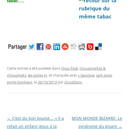
tabac…..
Cette entrée a été publiée dans
chou frisé
,
choupinettes &
choupinets
,
les potes H
, et marquée avec
c lapoisse
,
jack pote
,
porte bonheur
, le
26/10/2013
par
choublanc
.
Navigation
←
C’est du bon boulot…. « Il a
MON MONDE BIZARRE: Le
des
refait un enfant jésus à la
syndrome du gisant
→