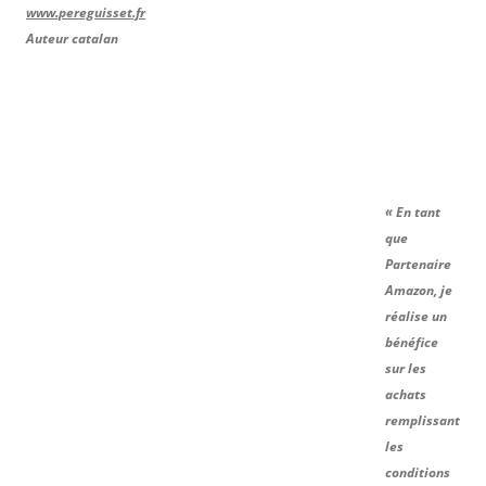
www.pereguisset.fr
Auteur catalan
« En tant
que
Partenaire
Amazon, je
réalise un
bénéfice
sur les
achats
remplissant
les
conditions