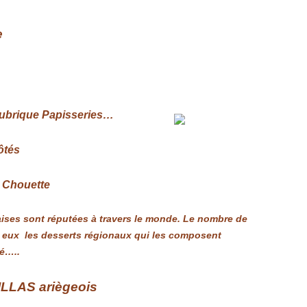
e
rubrique Papisseries…
ôtés
 Chouette
çaises sont réputées à travers le monde. Le nombre de
i eux les desserts régionaux qui les composent
té…..
ILLAS ariègeois