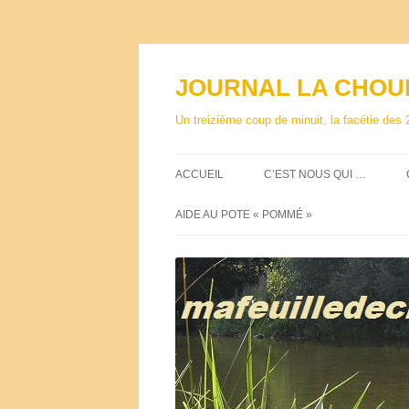
Aller
au
contenu
JOURNAL LA CHOU
Un treizième coup de minuit, la facétie des 
ACCUEIL
C’EST NOUS QUI …
AIDE AU POTE « POMMÉ »