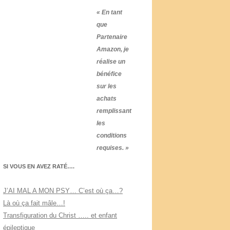
« En tant
que
Partenaire
Amazon, je
réalise un
bénéfice
sur les
achats
remplissant
les
conditions
requises. »
SI VOUS EN AVEZ RATÉ….
J’AI MAL A MON PSY… C’est où ça…?
Là où ça fait mâle…!
Transfiguration du Christ ….. et enfant
épileptique