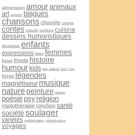
amour
animaux
alimentation
blagues
art
astuces
chansons
chourire
cinéma
contes
cuisine
coquin
couleurs
dessins humoristiques
enfants
devinettes
femmes
expressions
fables
histoire
frivole
fripon
humour
kids
Les+ lus
lady ladinde
légendes
livres
musique
magnétiseur
nature
peinture
plantes
psy
religion
poésie
santé
rigolothérapie
ronchon
soulager
société
variétés
verboriculteur
verboriculture
voyages