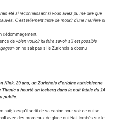
rais été si reconnaissant si vous aviez pu me dire que
auvés. C’est tellement triste de mourir d’une manière si
r un dédommagement.
gence de «
bien vouloir lui faire savoir s’il est possible
bagages
» on ne sait pas si le Zurichois a obtenu
ton Kink, 29 ans, un Zurichois d’origine autrichienne
 Titanic a heurté un iceberg dans la nuit fatale du 14
u public.
inuit; lorsqu’il sortit de sa cabine pour voir ce qui se
tball avec des morceaux de glace qui était tombés sur le