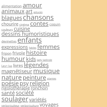
amour
alimentation
animaux
art
astuces
chansons
blagues
contes
chourire
coquin
cinéma
cuisine
couleurs
dessins humoristiques
enfants
devinettes
femmes
expressions
fables
histoire
frivole
fripon
humour
kids
lady ladinde
légendes
livres
Les+ lus
musique
magnétiseur
nature
peinture
plantes
psy
religion
poésie
rigolothérapie
ronchon
société
santé
soulager
variétés
voyages
verboriculteur
verboriculture