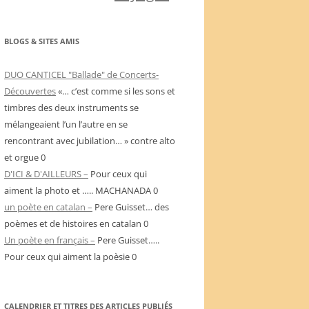
BLOGS & SITES AMIS
DUO CANTICEL "Ballade" de Concerts-
Découvertes
«… c’est comme si les sons et
timbres des deux instruments se
mélangeaient l’un l’autre en se
rencontrant avec jubilation… » contre alto
et orgue 0
D'ICI & D'AILLEURS –
Pour ceux qui
aiment la photo et ….. MACHANADA 0
un poète en catalan –
Pere Guisset… des
poèmes et de histoires en catalan 0
Un poète en français –
Pere Guisset…..
Pour ceux qui aiment la poèsie 0
CALENDRIER ET TITRES DES ARTICLES PUBLIÉS