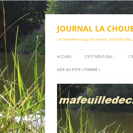
Aller
au
contenu
JOURNAL LA CHOU
Un treizième coup de minuit, la facétie des
ACCUEIL
C’EST NOUS QUI …
C’
AIDE AU POTE « POMMÉ »