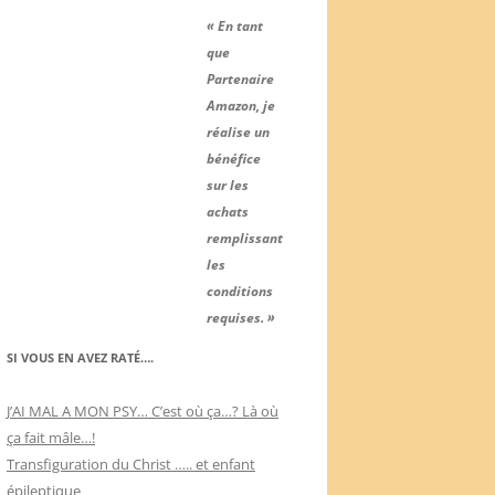
« En tant
que
Partenaire
Amazon, je
réalise un
bénéfice
sur les
achats
remplissant
les
conditions
requises. »
SI VOUS EN AVEZ RATÉ….
J’AI MAL A MON PSY… C’est où ça…? Là où
ça fait mâle…!
Transfiguration du Christ ….. et enfant
épileptique