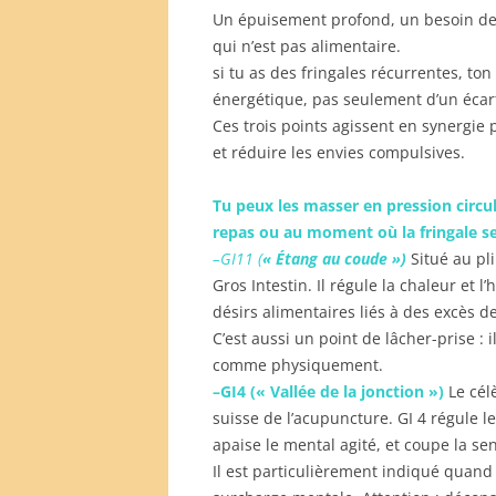
Un épuisement profond, un besoin de
qui n’est pas alimentaire.
si tu as des fringales récurrentes, to
énergétique, pas seulement d’un écart
Ces trois points agissent en synergie 
et réduire les envies compulsives.
Tu peux les masser en pression circu
repas ou au moment où la fringale s
–GI11 (
« Étang au coude »)
Situé au pl
Gros Intestin. Il régule la chaleur et 
désirs alimentaires liés à des excès d
C’est aussi un point de lâcher-prise : 
comme physiquement.
–GI4 (« Vallée de la jonction »)
Le cél
suisse de l’acupuncture. GI 4 régule l
apaise le mental agité, et coupe la se
Il est particulièrement indiqué quand l