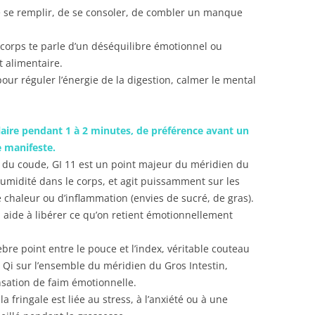
 se remplir, de se consoler, de combler un manque
n corps te parle d’un déséquilibre émotionnel ou
 alimentaire.
pour réguler l’énergie de la digestion, calmer le mental
laire pendant 1 à 2 minutes, de préférence avant un
e manifeste.
i du coude, GI 11 est un point majeur du méridien du
l’humidité dans le corps, et agit puissamment sur les
e chaleur ou d’inflammation (envies de sucré, de gras).
il aide à libérer ce qu’on retient émotionnellement
èbre point entre le pouce et l’index, véritable couteau
e Qi sur l’ensemble du méridien du Gros Intestin,
nsation de faim émotionnelle.
a fringale est liée au stress, à l’anxiété ou à une