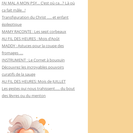
J’AI MAL A MON PSY… C’est où ça…? Là où
ça fait mâle…!
Transfiguration du Christ ….. et enfant
épileptique
MAMY RACONTE : Les sept corbeaux
AU FIL DES HEURES : Mois d’Août
MADDY : Astuces pour la coupe des
fromages ….
INSTRUMENT : Le Cornet à bouquin
Découvrez les incroyables pouvoirs
curatifs de la sauge
AU FIL DES HEURES: Mois de JUILLET
Les gestes qui nous trahissent….. du bout
des lèvres ou du menton