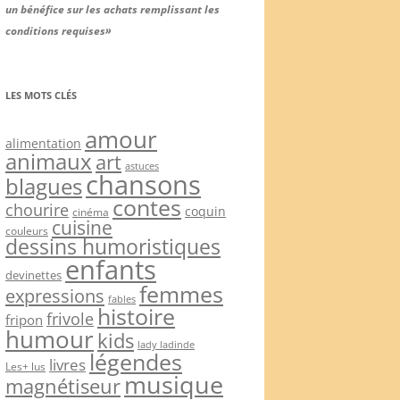
un bénéfice sur les achats remplissant les
conditions requises»
LES MOTS CLÉS
amour
alimentation
animaux
art
astuces
chansons
blagues
contes
chourire
coquin
cinéma
cuisine
couleurs
dessins humoristiques
enfants
devinettes
femmes
expressions
fables
histoire
frivole
fripon
humour
kids
lady ladinde
légendes
livres
Les+ lus
musique
magnétiseur