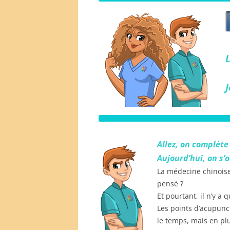
Allez, on comp
lète
Aujou
r
d’hui, on s’
La médecine chinoise
pensé ?
Et pourtant, il n’y a 
Les points d’acupun
le temps, mais en plu