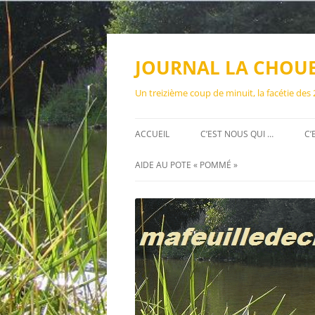
Aller
au
contenu
JOURNAL LA CHOU
Un treizième coup de minuit, la facétie des
ACCUEIL
C’EST NOUS QUI …
C’
AIDE AU POTE « POMMÉ »