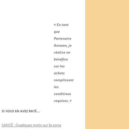
« En tant
que
Partenaire
Amazon, je
réalise un
bénéfice
sur les
achats
remplissant
les
conditions
requises. »
SI VOUS EN AVEZ RATÉ….
SANTÉ : Quelques mots sur le zona