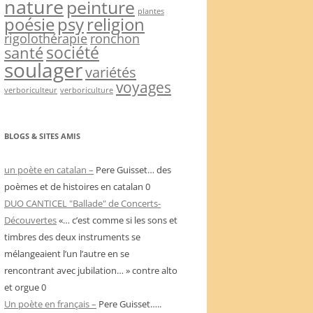
nature
peinture
plantes
psy
religion
poésie
rigolothérapie
ronchon
société
santé
soulager
variétés
voyages
verboriculteur
verboriculture
BLOGS & SITES AMIS
un poète en catalan –
Pere Guisset… des
poèmes et de histoires en catalan 0
DUO CANTICEL "Ballade" de Concerts-
Découvertes
«… c’est comme si les sons et
timbres des deux instruments se
mélangeaient l’un l’autre en se
rencontrant avec jubilation… » contre alto
et orgue 0
Un poète en français –
Pere Guisset…..