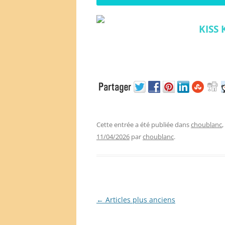
KISS 
Cette entrée a été publiée dans
choublanc
11/04/2026
par
choublanc
.
Navigation
←
Articles plus anciens
des