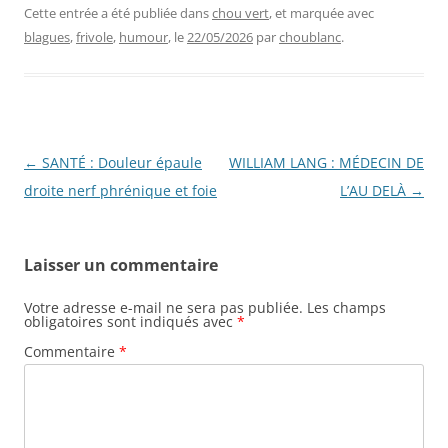
Cette entrée a été publiée dans
chou vert
, et marquée avec
blagues
,
frivole
,
humour
, le
22/05/2026
par
choublanc
.
Navigation
←
SANTÉ : Douleur épaule
WILLIAM LANG : MÉDECIN DE
des
droite nerf phrénique et foie
L’AU DELÀ
→
articles
Laisser un commentaire
Votre adresse e-mail ne sera pas publiée.
Les champs
obligatoires sont indiqués avec
*
Commentaire
*