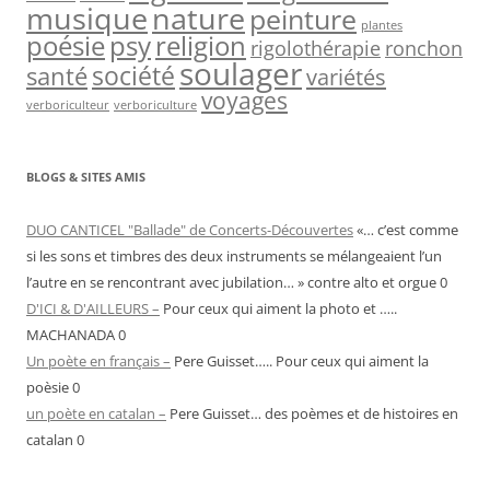
nature
musique
peinture
plantes
psy
religion
poésie
rigolothérapie
ronchon
soulager
société
santé
variétés
voyages
verboriculteur
verboriculture
BLOGS & SITES AMIS
DUO CANTICEL "Ballade" de Concerts-Découvertes
«… c’est comme
si les sons et timbres des deux instruments se mélangeaient l’un
l’autre en se rencontrant avec jubilation… » contre alto et orgue 0
D'ICI & D'AILLEURS –
Pour ceux qui aiment la photo et …..
MACHANADA 0
Un poète en français –
Pere Guisset….. Pour ceux qui aiment la
poèsie 0
un poète en catalan –
Pere Guisset… des poèmes et de histoires en
catalan 0