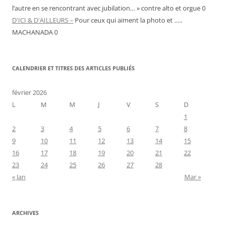
l’autre en se rencontrant avec jubilation… » contre alto et orgue 0
D'ICI & D'AILLEURS –
Pour ceux qui aiment la photo et …..
MACHANADA 0
CALENDRIER ET TITRES DES ARTICLES PUBLIÉS
février 2026
L
M
M
J
V
S
D
1
2
3
4
5
6
7
8
9
10
11
12
13
14
15
16
17
18
19
20
21
22
23
24
25
26
27
28
« Jan
Mar »
ARCHIVES