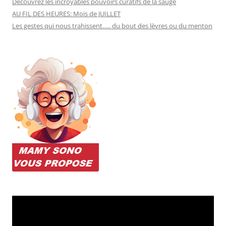
Découvrez les incroyables pouvoirs curatifs de la sauge
AU FIL DES HEURES: Mois de JUILLET
Les gestes qui nous trahissent….. du bout des lèvres ou du menton