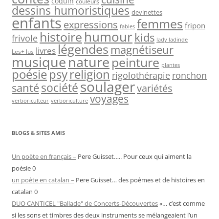
coquin
couleurs
dessins humoristiques
devinettes
enfants
femmes
expressions
fripon
fables
humour
histoire
kids
frivole
lady ladinde
légendes
magnétiseur
livres
Les+ lus
nature
musique
peinture
plantes
psy
religion
poésie
rigolothérapie
ronchon
soulager
société
santé
variétés
voyages
verboriculteur
verboriculture
BLOGS & SITES AMIS
Un poète en français –
Pere Guisset….. Pour ceux qui aiment la
poèsie 0
un poète en catalan –
Pere Guisset… des poèmes et de histoires en
catalan 0
DUO CANTICEL "Ballade" de Concerts-Découvertes
«… c’est comme
si les sons et timbres des deux instruments se mélangeaient l’un