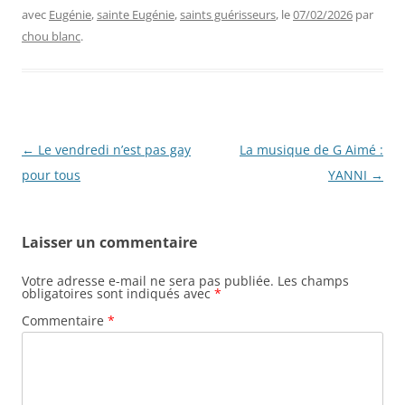
avec
Eugénie
,
sainte Eugénie
,
saints guérisseurs
, le
07/02/2026
par
chou blanc
.
Navigation
←
Le vendredi n’est pas gay
La musique de G Aimé :
des
pour tous
YANNI
→
articles
Laisser un commentaire
Votre adresse e-mail ne sera pas publiée.
Les champs
obligatoires sont indiqués avec
*
Commentaire
*