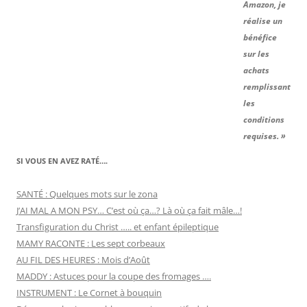
Amazon, je
réalise un
bénéfice
sur les
achats
remplissant
les
conditions
requises. »
SI VOUS EN AVEZ RATÉ….
SANTÉ : Quelques mots sur le zona
J’AI MAL A MON PSY… C’est où ça…? Là où ça fait mâle…!
Transfiguration du Christ ….. et enfant épileptique
MAMY RACONTE : Les sept corbeaux
AU FIL DES HEURES : Mois d’Août
MADDY : Astuces pour la coupe des fromages ….
INSTRUMENT : Le Cornet à bouquin