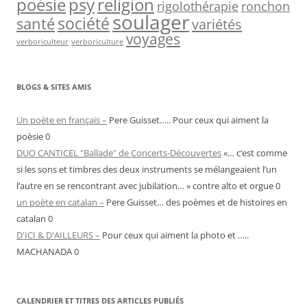
psy
religion
poésie
rigolothérapie
ronchon
soulager
société
santé
variétés
voyages
verboriculteur
verboriculture
BLOGS & SITES AMIS
Un poète en français –
Pere Guisset….. Pour ceux qui aiment la
poèsie 0
DUO CANTICEL "Ballade" de Concerts-Découvertes
«… c’est comme
si les sons et timbres des deux instruments se mélangeaient l’un
l’autre en se rencontrant avec jubilation… » contre alto et orgue 0
un poète en catalan –
Pere Guisset… des poèmes et de histoires en
catalan 0
D'ICI & D'AILLEURS –
Pour ceux qui aiment la photo et …..
MACHANADA 0
CALENDRIER ET TITRES DES ARTICLES PUBLIÉS