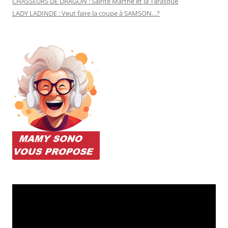
CHASSEURS DE DRAGON : Sainte Marthe et la Tarasque
LADY LADINDE : Veut faire la coupe à SAMSON…?