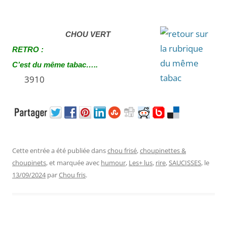
CHOU VERT
RETRO :
C’est du même tabac…..
3910
Cette entrée a été publiée dans
chou frisé
,
choupinettes &
choupinets
, et marquée avec
humour
,
Les+ lus
,
rire
,
SAUCISSES
, le
13/09/2024
par
Chou fris
.