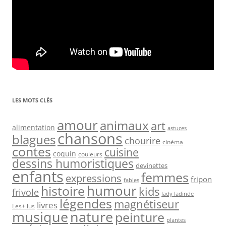
LES MOTS CLÉS
amour
animaux
art
alimentation
astuces
chansons
blagues
chourire
cinéma
contes
cuisine
coquin
couleurs
dessins humoristiques
devinettes
enfants
femmes
expressions
fripon
fables
humour
histoire
kids
frivole
lady ladinde
légendes
magnétiseur
livres
Les+ lus
nature
musique
peinture
plantes