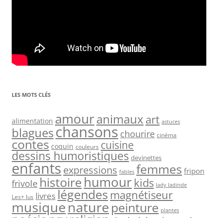
LES MOTS CLÉS
amour
animaux
art
alimentation
astuces
chansons
blagues
chourire
cinéma
contes
cuisine
coquin
couleurs
dessins humoristiques
devinettes
enfants
femmes
expressions
fripon
fables
humour
histoire
kids
frivole
lady ladinde
légendes
magnétiseur
livres
Les+ lus
nature
musique
peinture
plantes