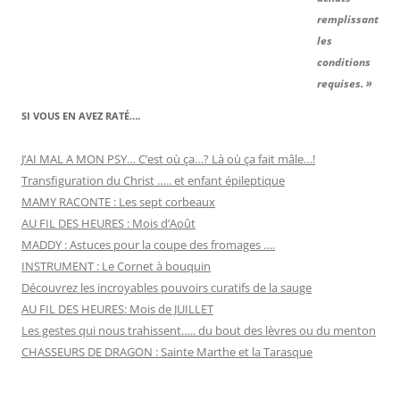
remplissant
les
conditions
requises. »
SI VOUS EN AVEZ RATÉ….
J’AI MAL A MON PSY… C’est où ça…? Là où ça fait mâle…!
Transfiguration du Christ ….. et enfant épileptique
MAMY RACONTE : Les sept corbeaux
AU FIL DES HEURES : Mois d’Août
MADDY : Astuces pour la coupe des fromages ….
INSTRUMENT : Le Cornet à bouquin
Découvrez les incroyables pouvoirs curatifs de la sauge
AU FIL DES HEURES: Mois de JUILLET
Les gestes qui nous trahissent….. du bout des lèvres ou du menton
CHASSEURS DE DRAGON : Sainte Marthe et la Tarasque