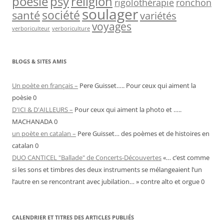
psy
religion
poésie
rigolothérapie
ronchon
soulager
société
santé
variétés
voyages
verboriculteur
verboriculture
BLOGS & SITES AMIS
Un poète en français –
Pere Guisset….. Pour ceux qui aiment la
poèsie 0
D'ICI & D'AILLEURS –
Pour ceux qui aiment la photo et …..
MACHANADA 0
un poète en catalan –
Pere Guisset… des poèmes et de histoires en
catalan 0
DUO CANTICEL "Ballade" de Concerts-Découvertes
«… c’est comme
si les sons et timbres des deux instruments se mélangeaient l’un
l’autre en se rencontrant avec jubilation… » contre alto et orgue 0
CALENDRIER ET TITRES DES ARTICLES PUBLIÉS