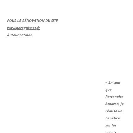
POUR LA RÉNOVATION DU SITE
www.pereguisset.fr
Auteur catalan
« En tant
que
Partenaire
Amazon, je
réalise un
bénéfice
sur les
achats