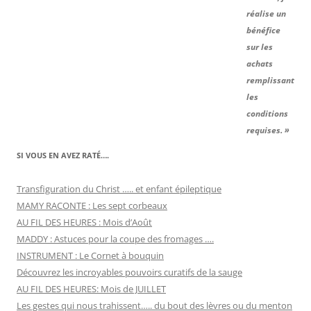
réalise un
bénéfice
sur les
achats
remplissant
les
conditions
requises. »
SI VOUS EN AVEZ RATÉ….
Transfiguration du Christ ….. et enfant épileptique
MAMY RACONTE : Les sept corbeaux
AU FIL DES HEURES : Mois d’Août
MADDY : Astuces pour la coupe des fromages ….
INSTRUMENT : Le Cornet à bouquin
Découvrez les incroyables pouvoirs curatifs de la sauge
AU FIL DES HEURES: Mois de JUILLET
Les gestes qui nous trahissent….. du bout des lèvres ou du menton