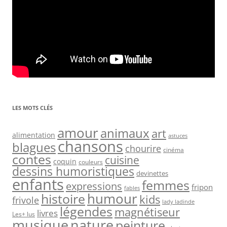
LES MOTS CLÉS
amour
animaux
art
alimentation
astuces
chansons
blagues
chourire
cinéma
contes
cuisine
coquin
couleurs
dessins humoristiques
devinettes
enfants
femmes
expressions
fripon
fables
humour
histoire
kids
frivole
lady ladinde
légendes
magnétiseur
livres
Les+ lus
nature
musique
peinture