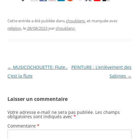
Cette entrée a été publiée dans
choublanc
, et marquée avec
religion
, le
28/08/2023
par
choublanc
.
Navigation
←
MUSICOCHOUETTE: Flute..
PEINTURE : L’enlèvement des
des
C’est la flute
Sabines
→
articles
Laisser un commentaire
Votre adresse e-mail ne sera pas publiée.
Les champs
obligatoires sont indiqués avec
*
Commentaire
*