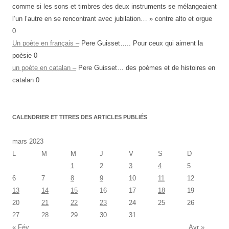
comme si les sons et timbres des deux instruments se mélangeaient
l’un l’autre en se rencontrant avec jubilation… » contre alto et orgue
0
Un poète en français –
Pere Guisset….. Pour ceux qui aiment la
poèsie 0
un poète en catalan –
Pere Guisset… des poèmes et de histoires en
catalan 0
CALENDRIER ET TITRES DES ARTICLES PUBLIÉS
mars 2023
L
M
M
J
V
S
D
1
2
3
4
5
6
7
8
9
10
11
12
13
14
15
16
17
18
19
20
21
22
23
24
25
26
27
28
29
30
31
« Fév
Avr »