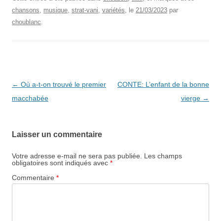
chansons
,
musique
,
strat-vani
,
variétés
, le
21/03/2023
par
choublanc
.
Navigation
←
Où a-t-on trouvé le premier
CONTE: L’enfant de la bonne
des
macchabée
vierge
→
articles
Laisser un commentaire
Votre adresse e-mail ne sera pas publiée.
Les champs
obligatoires sont indiqués avec
*
Commentaire
*