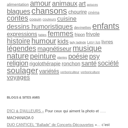
amour
animaux
art
alimentation
astuces
chansons
blagues
chourire
cinéma
contes
cuisine
coquin
couleurs
enfants
dessins humoristiques
devinettes
femmes
expressions
frivole
fripon
fables
humour
histoire
kids
livres
Les+ lus
lady ladinde
musique
légendes
magnétiseur
nature
peinture
psy
poésie
plantes
religion
société
santé
rigolothérapie
ronchon
soulager
variétés
verboriculteur
verboriculture
voyages
BLOGS & SITES AMIS
D'ICI & D'AILLEURS –
Pour ceux qui aiment la photo et …..
MACHANADA 0
DUO CANTICEL "Ballade" de Concerts-Découvertes
«… c’est