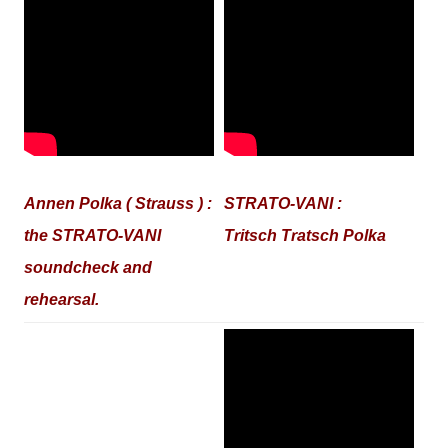
Annen Polka ( Strauss ) :
STRATO-VANI :
the STRATO-VANI
Tritsch Tratsch Polka
soundcheck and
rehearsal.