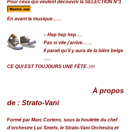
Pour ceux qui veulent découvrir la SELECTION N°1
En avant la musique……
– Hep hep hep….
Pas si vite j’arrive……
Il parait qu’il y aura de la bière belge
…..
CE QUI EST TOUJOURS UNE FÊTE
..!!!!
À propos
de : Strato-Vani
F
ormé par Marc Cortens, sous la houlette du chef
d’orchestre Luc Smets, le Strato-Vani Orchestra et