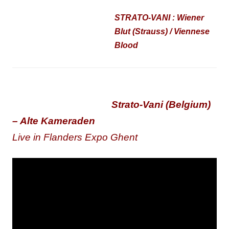
STRATO-VANI : Wiener
Blut (Strauss) / Viennese
Blood
Strato-Vani (Belgium)
– Alte Kameraden
Live in Flanders Expo Ghent