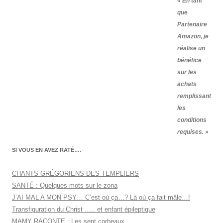
« En tant
que
Partenaire
Amazon, je
réalise un
bénéfice
sur les
achats
remplissant
les
conditions
requises. »
SI VOUS EN AVEZ RATÉ….
CHANTS GRÉGORIENS DES TEMPLIERS
SANTÉ : Quelques mots sur le zona
J’AI MAL A MON PSY… C’est où ça…? Là où ça fait mâle…!
Transfiguration du Christ ….. et enfant épileptique
MAMY RACONTE : Les sept corbeaux