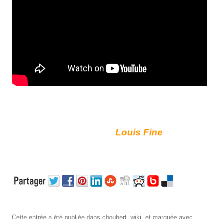
Louis Fine
Cette entrée a été publiée dans
choubert
,
wiki
, et marquée avec