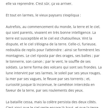
elle va reprendre. C’est sûr, ça va arriver.
Et tout en larmes, le vieux paysans s’expliqua :
Autrefois, au commencement du monde, la terre et le ciel,
qui sont parents, vivaient en très bonne intelligence. La
terre est susceptible et le ciel est chatouilleux. Vint la
dispute, et le ciel s’éloigna de la terre. Celle-ci, furieuse,
redoubla de replis pour l’atteindre : ainsi se formèrent les
montagnes. Le ciel riposta par des orages, ses balles ; par
le tonnerre, son canon ; par le vent, le souffle de ses
soldats. La terre forma des volcans qui sont ses frondes. La
lune intervint par ses larmes, le soleil par ses yeux rouges,
la mer par ses vagues, le fleuve par ses torrents ; et,
curiosité jusque là inconnue, le caméléon intercéda en
faveur de la terre, par ses roulements des yeux.
La bataille cessa, mais la colère persista des deux côtés.
C’est ainsi que le ciel reste encore là-haut, et que la terre