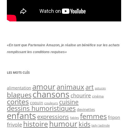
«En tant que Partenaire Amazon, je réalise un bénéfice sur les achats
remplissant les conditions requises»
LES MOTS CLÉS
amour
animaux
art
alimentation
astuces
chansons
blagues
chourire
cinéma
contes
cuisine
coquin
couleurs
dessins humoristiques
devinettes
enfants
femmes
expressions
fripon
fables
humour
histoire
kids
frivole
lady ladinde