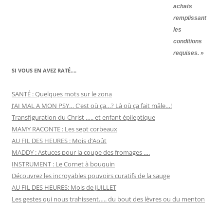
achats
remplissant
les
conditions
requises. »
SI VOUS EN AVEZ RATÉ….
SANTÉ : Quelques mots sur le zona
J’AI MAL A MON PSY… C’est où ça…? Là où ça fait mâle…!
Transfiguration du Christ ….. et enfant épileptique
MAMY RACONTE : Les sept corbeaux
AU FIL DES HEURES : Mois d’Août
MADDY : Astuces pour la coupe des fromages ….
INSTRUMENT : Le Cornet à bouquin
Découvrez les incroyables pouvoirs curatifs de la sauge
AU FIL DES HEURES: Mois de JUILLET
Les gestes qui nous trahissent….. du bout des lèvres ou du menton