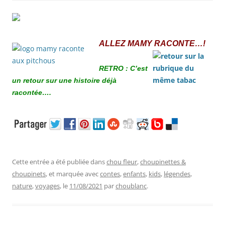
ALLEZ MAMY RACONTE…!
RETRO : C’est
un retour sur une histoire déjà
racontée….
Cette entrée a été publiée dans
chou fleur
,
choupinettes &
choupinets
, et marquée avec
contes
,
enfants
,
kids
,
légendes
,
nature
,
voyages
, le
11/08/2021
par
choublanc
.