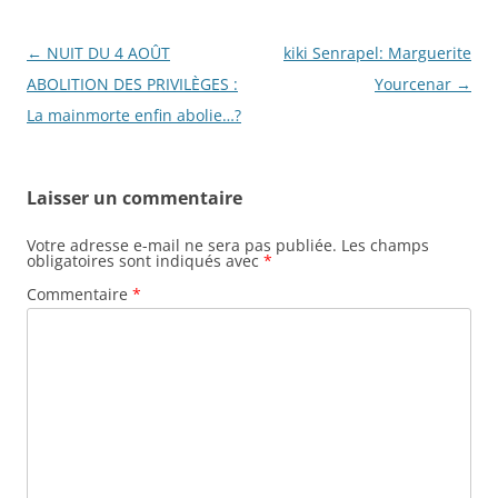
Navigation
←
NUIT DU 4 AOÛT
kiki Senrapel: Marguerite
des
ABOLITION DES PRIVILÈGES :
Yourcenar
→
articles
La mainmorte enfin abolie…?
Laisser un commentaire
Votre adresse e-mail ne sera pas publiée.
Les champs
obligatoires sont indiqués avec
*
Commentaire
*