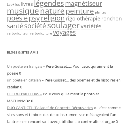
légendes
magnétiseur
livres
Les+ lus
nature
musique
peinture
plantes
psy
religion
poésie
rigolothérapie
ronchon
soulager
société
santé
variétés
voyages
verboriculteur
verboriculture
BLOGS & SITES AMIS
Un poète en français –
Pere Guisset….. Pour ceux qui aiment la
poèsie 0
un poète en catalan –
Pere Guisset… des poèmes et de histoires en
catalan 0
D'ICI & D'AILLEURS –
Pour ceux qui aiment la photo et …..
MACHANADA 0
DUO CANTICEL "Ballade" de Concerts-Découvertes
«… c’est comme
si les sons et timbres des deux instruments se mélangeaient l’un
l’autre en se rencontrant avec jubilation… » contre alto et orgue 0