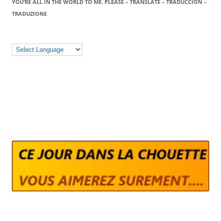
YOU’RE ALL IN THE WORLD TO ME. PLEASE – TRANSLATE – TRADUCCIÓN –
TRADUZIONE