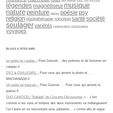
Les+ lus
lady ladinde
musique
légendes
magnétiseur
nature
peinture
psy
poésie
plantes
religion
société
santé
rigolothérapie
ronchon
soulager
variétés
verboriculteur
verboriculture
voyages
BLOGS & SITES AMIS
un poète en catalan –
Pere Guisset… des poèmes et de histoires en
catalan 0
D'ICI & D'AILLEURS –
Pour ceux qui aiment la photo et …..
MACHANADA 0
Un poète en français –
Pere Guisset….. Pour ceux qui aiment la
poèsie 0
DUO CANTICEL "Ballade" de Concerts-Découvertes
«… c’est
comme si les sons et timbres des deux instruments se mélangeaient
l’un l’autre en se rencontrant avec jubilation… » contre alto et orgue