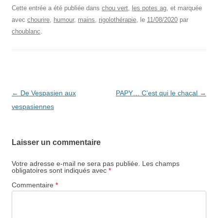
Cette entrée a été publiée dans
chou vert
,
les potes ag
, et marquée
avec
chourire
,
humour
,
mains
,
rigolothérapie
, le
11/08/2020
par
choublanc
.
Navigation
←
De Vespasien aux
PAPY… C’est qui le chacal
→
des
vespasiennes
articles
Laisser un commentaire
Votre adresse e-mail ne sera pas publiée.
Les champs
obligatoires sont indiqués avec
*
Commentaire
*