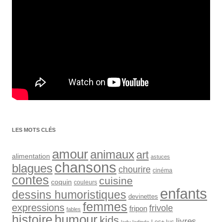
LES MOTS CLÉS
amour
animaux
art
alimentation
astuces
chansons
blagues
chourire
cinéma
contes
cuisine
coquin
couleurs
enfants
dessins humoristiques
devinettes
femmes
expressions
frivole
fripon
fables
humour
histoire
kids
livres