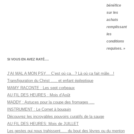
bénéfice
sur les
achats
remplissant
les
conditions
requises. »
SI VOUS EN AVEZ RATÉ….
J’AI MAL A MON PSY… C’est où ça…? Là où ça fait mâle…!
Transfiguration du Christ ….. et enfant épileptique
MAMY RACONTE : Les sept corbeaux
AU FIL DES HEURES : Mois d’Août
MADDY : Astuces pour la coupe des fromages ….
INSTRUMENT : Le Cornet à bouquin
Découvrez les incroyables pouvoirs curatifs de la sauge
AU FIL DES HEURES: Mois de JUILLET
Les gestes qui nous trahissent….. du bout des lèvres ou du menton