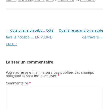
Navigation
←
Côté pile le placebo… Côté
Que faire quand on a avalé
des
face le nocebo….. EN PLEINE
de travers
→
articles
FACE..!
Laisser un commentaire
Votre adresse e-mail ne sera pas publiée.
Les champs
obligatoires sont indiqués avec
*
Commentaire
*