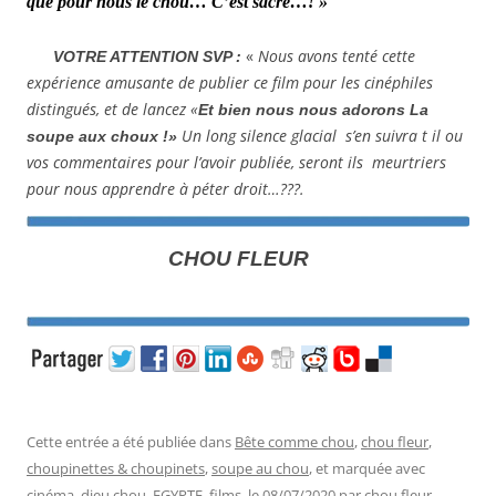
que pour nous le chou… C’est sacré…! »
«
Nous avons tenté cette
VOTRE ATTENTION SVP :
expérience amusante de publier ce film pour les cinéphiles
distingués, et de lancez «
Et bien nous nous adorons La
Un long silence glacial s’en suivra t il ou
soupe aux choux
!»
vos commentaires pour l’avoir publiée, seront ils meurtriers
pour nous apprendre à péter droit…???.
CHOU FLEUR
Cette entrée a été publiée dans
Bête comme chou
,
chou fleur
,
choupinettes & choupinets
,
soupe au chou
, et marquée avec
cinéma
,
dieu chou
,
EGYPTE
,
films
, le
08/07/2020
par
chou fleur
.