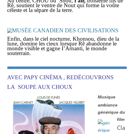
Au centre, CHOU ou Shou,
l’air,
troisième fils de
Rê, soutient le ventre de Nout qui forme la voûte
céleste et la sépare de la terre.
Enfin, dans le ciel nocturne, Khonsou, dieu de la
lune, domine les cieux lorsque Rê abandonne le
monde visible et gagne I’Arnanti, le monde
souterrain.
AVEC PAPY CINÉMA , REDÉCOUVRONS
LA SOUPE AUX CHOUX
Musique
ambiance
générique du
film
Cla