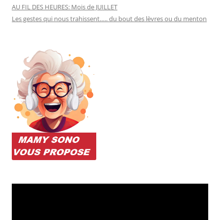
AU FIL DES HEURES: Mois de JUILLET
Les gestes qui nous trahissent….. du bout des lèvres ou du menton