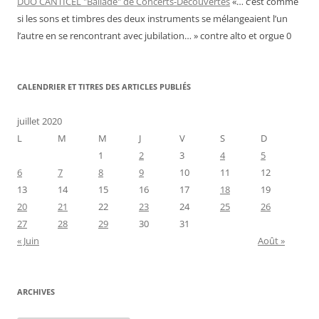
DUO CANTICEL "Ballade" de Concerts-Découvertes
«… c’est comme
si les sons et timbres des deux instruments se mélangeaient l’un
l’autre en se rencontrant avec jubilation… » contre alto et orgue 0
CALENDRIER ET TITRES DES ARTICLES PUBLIÉS
juillet 2020
L
M
M
J
V
S
D
1
2
3
4
5
6
7
8
9
10
11
12
13
14
15
16
17
18
19
20
21
22
23
24
25
26
27
28
29
30
31
« Juin
Août »
ARCHIVES