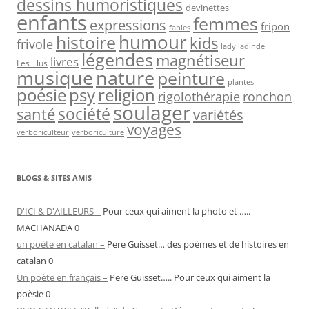
dessins humoristiques
devinettes
enfants
femmes
expressions
fripon
fables
humour
histoire
kids
frivole
lady ladinde
légendes
magnétiseur
livres
Les+ lus
nature
musique
peinture
plantes
psy
religion
poésie
rigolothérapie
ronchon
soulager
société
santé
variétés
voyages
verboriculteur
verboriculture
BLOGS & SITES AMIS
D'ICI & D'AILLEURS –
Pour ceux qui aiment la photo et …..
MACHANADA 0
un poète en catalan –
Pere Guisset… des poèmes et de histoires en
catalan 0
Un poète en français –
Pere Guisset….. Pour ceux qui aiment la
poèsie 0