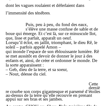
dont les vagues roulaient et déferlaient dans
l’immensité des ténébres
.
Puis, peu à peu, du fond des eaux,
s’élève une masse confuse de sable et de
boue qui
émer
ge. Et c’est là, sur ce minuscule îlot,
que, lisse et parfait, apparaît un oeuf.
Lorsqu’il éclot, en jaillit, triomphant, le dieu Rê, le
soleil – parfois appelé Amon –
qui inonde l’espace de son éblouissante lumière. Rê
se met aussitôt en devoir de donner
le jour à des
enfants et, ainsi, de créer et ordonner le monde. De
la sorte apparaissent :
– Geb, dieu de la terre, et sa soeur,
– Nout, déesse du ciel.
Cette
derniè
re courbe son corps gigantesque et parsemé d’étoiles
au-dessus de la terre qu’elle recouvre en prenant
appui sur ses bras et ses jambes.