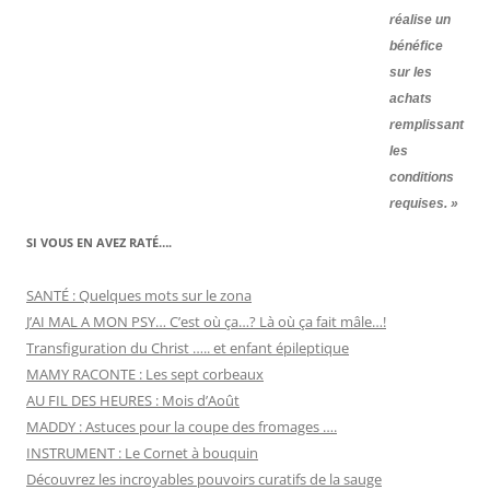
réalise un
bénéfice
sur les
achats
remplissant
les
conditions
requises. »
SI VOUS EN AVEZ RATÉ….
SANTÉ : Quelques mots sur le zona
J’AI MAL A MON PSY… C’est où ça…? Là où ça fait mâle…!
Transfiguration du Christ ….. et enfant épileptique
MAMY RACONTE : Les sept corbeaux
AU FIL DES HEURES : Mois d’Août
MADDY : Astuces pour la coupe des fromages ….
INSTRUMENT : Le Cornet à bouquin
Découvrez les incroyables pouvoirs curatifs de la sauge