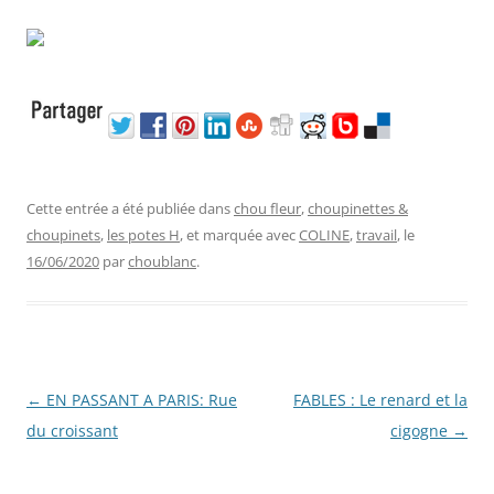
Cette entrée a été publiée dans
chou fleur
,
choupinettes &
choupinets
,
les potes H
, et marquée avec
COLINE
,
travail
, le
16/06/2020
par
choublanc
.
Navigation
←
EN PASSANT A PARIS: Rue
FABLES : Le renard et la
des
du croissant
cigogne
→
articles