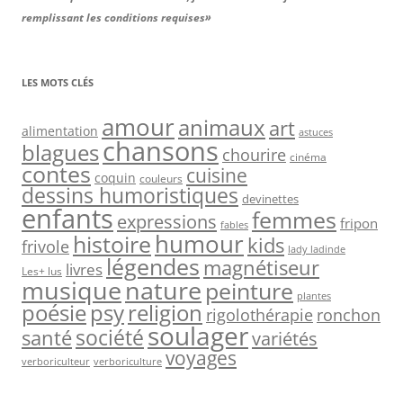
remplissant les conditions requises»
LES MOTS CLÉS
amour
animaux
art
alimentation
astuces
chansons
blagues
chourire
cinéma
contes
cuisine
coquin
couleurs
dessins humoristiques
devinettes
enfants
femmes
expressions
fripon
fables
humour
histoire
kids
frivole
lady ladinde
légendes
magnétiseur
livres
Les+ lus
nature
musique
peinture
plantes
psy
religion
poésie
rigolothérapie
ronchon
soulager
société
santé
variétés
voyages
verboriculteur
verboriculture