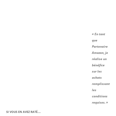
« En tant
que
Partenaire
Amazon, je
réalise un
bénéfice
sur les
achats
remplissant
les
conditions
requises. »
SI VOUS EN AVEZ RATÉ….