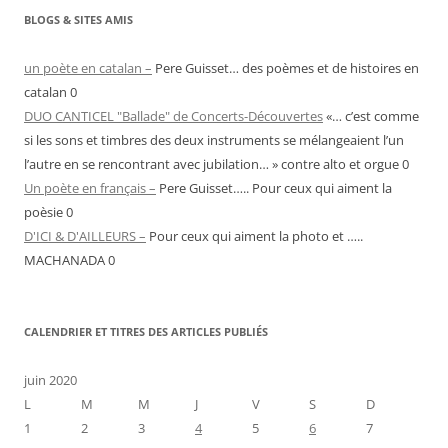
BLOGS & SITES AMIS
un poète en catalan –
Pere Guisset… des poèmes et de histoires en
catalan 0
DUO CANTICEL "Ballade" de Concerts-Découvertes
«… c’est comme
si les sons et timbres des deux instruments se mélangeaient l’un
l’autre en se rencontrant avec jubilation… » contre alto et orgue 0
Un poète en français –
Pere Guisset….. Pour ceux qui aiment la
poèsie 0
D'ICI & D'AILLEURS –
Pour ceux qui aiment la photo et …..
MACHANADA 0
CALENDRIER ET TITRES DES ARTICLES PUBLIÉS
juin 2020
L
M
M
J
V
S
D
1
2
3
4
5
6
7