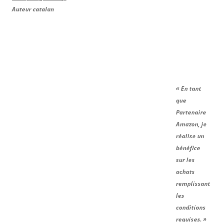
Auteur catalan
« En tant
que
Partenaire
Amazon, je
réalise un
bénéfice
sur les
achats
remplissant
les
conditions
requises. »