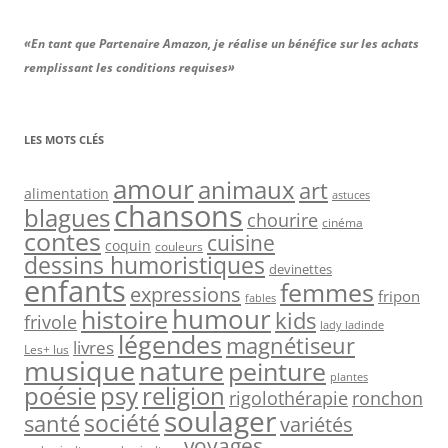
«En tant que Partenaire Amazon, je réalise un bénéfice sur les achats
remplissant les conditions requises»
LES MOTS CLÉS
amour
animaux
art
alimentation
astuces
chansons
blagues
chourire
cinéma
contes
cuisine
coquin
couleurs
dessins humoristiques
devinettes
enfants
femmes
expressions
fripon
fables
humour
histoire
kids
frivole
lady ladinde
légendes
magnétiseur
livres
Les+ lus
musique
nature
peinture
plantes
psy
religion
poésie
rigolothérapie
ronchon
soulager
société
santé
variétés
voyages