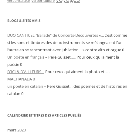
verboriculteur
verboriculture
BLOGS & SITES AMIS
DUO CANTICEL "Ballade" de Concerts-Découvertes
«… c’est comme
si les sons et timbres des deux instruments se mélangeaient l’un
l’autre en se rencontrant avec jubilation… » contre alto et orgue 0
Un poète en français –
Pere Guisset….. Pour ceux qui aiment la
poèsie 0
D'ICI & D'AILLEURS –
Pour ceux qui aiment la photo et …..
MACHANADA 0
un poète en catalan –
Pere Guisset… des poèmes et de histoires en
catalan 0
CALENDRIER ET TITRES DES ARTICLES PUBLIÉS
mars 2020