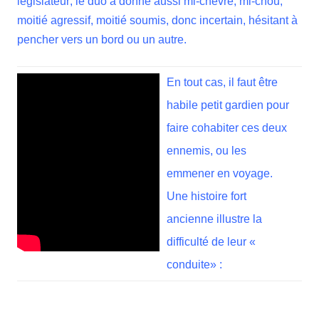
législateur; le duo a donné aussi mi-chèvre, mi-chou,
moitié agressif, moitié soumis, donc incertain, hésitant à
pencher vers un bord ou un autre.
En tout cas, il faut être
habile petit gardien pour
faire cohabiter ces deux
ennemis, ou les
emmener en voyage.
Une histoire fort
ancienne illustre la
difficulté de leur «
conduite» :